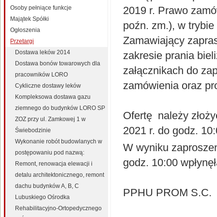
Osoby pełniące funkcje
2019 r. Prawo zamów
Majątek Spółki
poźn. zm.), w trybie
Ogłoszenia
Zamawiający zapras
Przetargi
Dostawa leków 2014
zakresie prania bie
Dostawa bonów towarowych dla
załącznikach do zap
pracowników LORO
zamówienia oraz pr
Cykliczne dostawy leków
Kompleksowa dostawa gazu
ziemnego do budynków LORO SP
Ofertę należy złoży
ZOZ przy ul. Zamkowej 1 w
2021 r. do godz. 10
Świebodzinie
Wykonanie robót budowlanych w
W wyniku zaproszeni
postępowaniu pod nazwą:
godz. 10:00 wpłynęła
Remont, renowacja elewacji i
detalu architektonicznego, remont
dachu budynków A, B, C
PPHU PROM S.C.
Lubuskiego Ośrodka
Rehabilitacyjno-Ortopedycznego