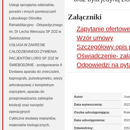
Usługi sprzątania oddziałów,
poradni i innych pomieszczeń
Załączniki
Lubuskiego Ośrodka
Rehabilitacyjno - Ortopedycznego
Zapytanie ofertowe
im. Dr Lecha Wierusza SP ZOZ w
Wzór umowy
Świebodzinie
USŁUGA W ZAKRESIE
Szczególowy opis 
CAŁODZIENNEGO ŻYWIENIA
Oświadczenie- zał
PACJENTÓW LORO SP ZOZ W
Odpowiedzi na pyt
ŚWIEBODZINIE - postępowanie II
Dostawa aparatu do znieczuleń,
kapnografu, pulsoksymetru, wieży
artroskopowej z kompletnym
osprzętem, aparatu do
Autor
Joan
przeprowadzania zabiegów
Data wytworzenia:
202
kriolezji oraz narzędzi
operacyjnych
Osoba udostępniająca:
Robe
Cykliczne dostawy implantów,
Data udostępnienia:
2021
materiałów biologicznych,
Odwiedziny:
155