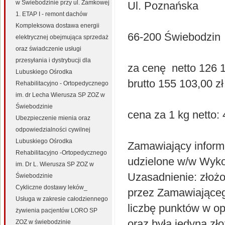
w Świebodzinie przy ul. Zamkowej
Ul. Poznańska
1. ETAP I - remont dachów
Kompleksowa dostawa energii
66-200 Świebodzin
elektrycznej obejmująca sprzedaż
oraz świadczenie usługi
przesyłania i dystrybucji dla
za cenę netto 126 1
Lubuskiego Ośrodka
brutto 155 103,00 zł
Rehabilitacyjno - Ortopedycznego
im. dr Lecha Wierusza SP ZOZ w
Świebodzinie
cena za 1 kg netto: 
Ubezpieczenie mienia oraz
odpowiedzialności cywilnej
Lubuskiego Ośrodka
Zamawiający inform
Rehabilitacyjno -Ortopedycznego
udzielone w/w Wyk
im. Dr L. Wierusza SP ZOZ w
Uzasadnienie: złoż
Świebodzinie
Cykliczne dostawy leków_
przez Zamawiająceg
Usługa w zakresie całodziennego
liczbę punktów w op
żywienia pacjentów LORO SP
oraz była jedyną zł
ZOZ w świebodzinie