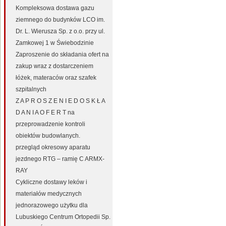
Kompleksowa dostawa gazu
ziemnego do budynków LCO im.
Dr. L. Wierusza Sp. z o.o. przy ul.
Zamkowej 1 w Świebodzinie
Zaproszenie do składania ofert na
zakup wraz z dostarczeniem
łóżek, materaców oraz szafek
szpitalnych
Z A P R O S Z E N I E D O S K Ł A
D A N I A O F E R T na
przeprowadzenie kontroli
obiektów budowlanych.
przegląd okresowy aparatu
jezdnego RTG – ramię C ARMX-
RAY
Cykliczne dostawy leków i
materiałów medycznych
jednorazowego użytku dla
Lubuskiego Centrum Ortopedii Sp.