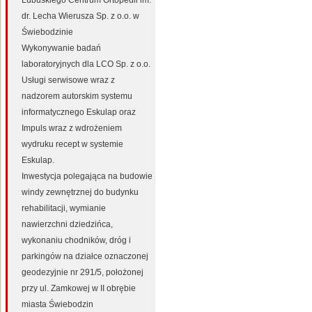
Lubuskiego Centrum Ortopedii im.
dr. Lecha Wierusza Sp. z o.o. w
Świebodzinie
Wykonywanie badań
laboratoryjnych dla LCO Sp. z o.o.
Usługi serwisowe wraz z
nadzorem autorskim systemu
informatycznego Eskulap oraz
Impuls wraz z wdrożeniem
wydruku recept w systemie
Eskulap.
Inwestycja polegająca na budowie
windy zewnętrznej do budynku
rehabilitacji, wymianie
nawierzchni dziedzińca,
wykonaniu chodników, dróg i
parkingów na działce oznaczonej
geodezyjnie nr 291/5, położonej
przy ul. Zamkowej w II obrębie
miasta Świebodzin