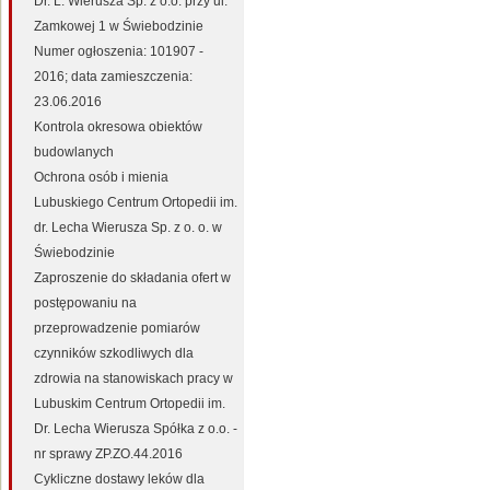
Dr. L. Wierusza Sp. z o.o. przy ul.
Zamkowej 1 w Świebodzinie
Numer ogłoszenia: 101907 -
2016; data zamieszczenia:
23.06.2016
Kontrola okresowa obiektów
budowlanych
Ochrona osób i mienia
Lubuskiego Centrum Ortopedii im.
dr. Lecha Wierusza Sp. z o. o. w
Świebodzinie
Zaproszenie do składania ofert w
postępowaniu na
przeprowadzenie pomiarów
czynników szkodliwych dla
zdrowia na stanowiskach pracy w
Lubuskim Centrum Ortopedii im.
Dr. Lecha Wierusza Spółka z o.o. -
nr sprawy ZP.ZO.44.2016
Cykliczne dostawy leków dla