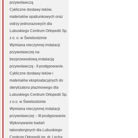
przywoławczą
Cykliczne dostawy leków,
materiałów opatrunkowych oraz
ostrzy jednorazowych dla
Lubuskiego Centrum Ortopedii Sp.
z o. o. w Świebodzinie
Wymiana nieczynnej instalacji
przywoławczej na
bezprzewodową instalację
przywoławczą - II postępowanie.
Cykliczne dostawy leków i
materiałów eksploatacyjnych do
sterylizatora plazmowego dla
Lubuskiego Centrum Ortopedii Sp.
z o.o. w Świebodzinie
Wymiana nieczynnej instalacji
przywoławczej – III postępowanie.
Wykonywanie badań
laboratoryjnych dla Lubuskiego
Centrum Ortopedii im. dr. Lecha