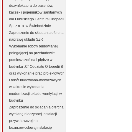
dezynfekatora do basenów,
kaczek i pojemników sanitarnych
dla Lubuskiego Centrum Ortopedii
Sp. z o. o. w Świebodzinie
Zaproszenie do składania ofert na
naprawę układu SZR
Wykonanie roboty budowlanej
polegającej na przebudowie
pomieszczeń na I piętrze w
budynku „C” Oddziału Ortopedii B
oraz wykonanie prac projektowych
i robót budowlano-montażowych
w zakresie wykonania
modernizacji układu wentylacji w
budynku
Zaproszenie do składania ofert na
wymianę nieczynnej instalacji
przywoławczej na
bezprzewodową instalację