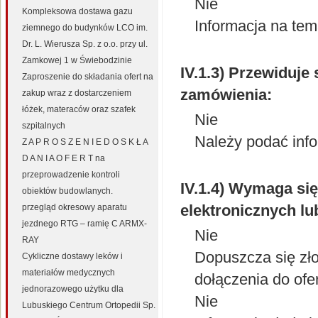
Nie
Kompleksowa dostawa gazu
Informacja na te
ziemnego do budynków LCO im.
Dr. L. Wierusza Sp. z o.o. przy ul.
Zamkowej 1 w Świebodzinie
IV.1.3) Przewiduje
Zaproszenie do składania ofert na
zamówienia:
zakup wraz z dostarczeniem
łóżek, materaców oraz szafek
Nie
szpitalnych
Należy podać info
Z A P R O S Z E N I E D O S K Ł A
D A N I A O F E R T na
przeprowadzenie kontroli
IV.1.4) Wymaga się
obiektów budowlanych.
elektronicznych lu
przegląd okresowy aparatu
jezdnego RTG – ramię C ARMX-
Nie
RAY
Dopuszcza się zło
Cykliczne dostawy leków i
materiałów medycznych
dołączenia do ofe
jednorazowego użytku dla
Nie
Lubuskiego Centrum Ortopedii Sp.