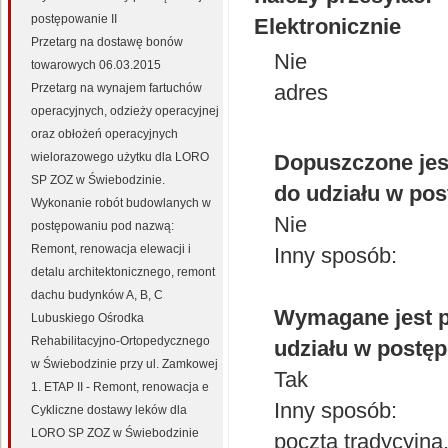
postępowanie II
Elektronicznie
Przetarg na dostawę bonów
Nie
towarowych 06.03.2015
adres
Przetarg na wynajem fartuchów
operacyjnych, odzieży operacyjnej
oraz obłożeń operacyjnych
wielorazowego użytku dla LORO
Dopuszczone jest
SP ZOZ w Świebodzinie.
do udziału w po
Wykonanie robót budowlanych w
Nie
postępowaniu pod nazwą:
Remont, renowacja elewacji i
Inny sposób:
detalu architektonicznego, remont
dachu budynków A, B, C
Wymagane jest p
Lubuskiego Ośrodka
Rehabilitacyjno-Ortopedycznego
udziału w postę
w Świebodzinie przy ul. Zamkowej
Tak
1. ETAP II - Remont, renowacja e
Inny sposób:
Cykliczne dostawy leków dla
LORO SP ZOZ w Świebodzinie
poczta tradycyjna