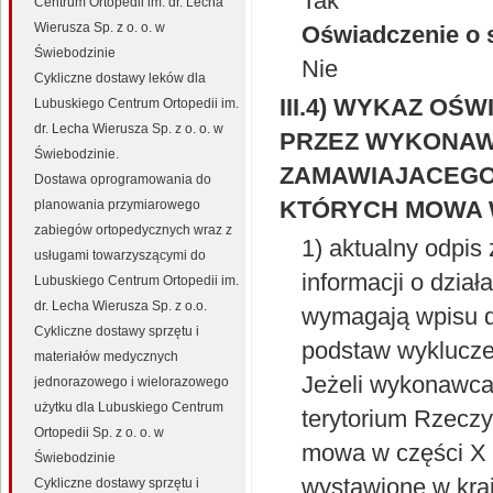
Tak
Centrum Ortopedii im. dr. Lecha
Wierusza Sp. z o. o. w
Oświadczenie o s
Świebodzinie
Nie
Cykliczne dostawy leków dla
III.4) WYKAZ O
Lubuskiego Centrum Ortopedii im.
dr. Lecha Wierusza Sp. z o. o. w
PRZEZ WYKONAW
Świebodzinie.
ZAMAWIAJACEGO 
Dostawa oprogramowania do
KTÓRYCH MOWA W 
planowania przymiarowego
zabiegów ortopedycznych wraz z
1) aktualny odpis 
usługami towarzyszącymi do
informacji o dział
Lubuskiego Centrum Ortopedii im.
dr. Lecha Wierusza Sp. z o.o.
wymagają wpisu do
Cykliczne dostawy sprzętu i
podstaw wykluczen
materiałów medycznych
Jeżeli wykonawca
jednorazowego i wielorazowego
użytku dla Lubuskiego Centrum
terytorium Rzeczy
Ortopedii Sp. z o. o. w
mowa w części X 
Świebodzinie
wystawione w kra
Cykliczne dostawy sprzętu i