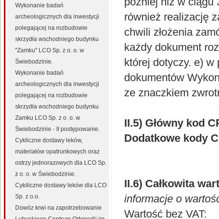
później niż w ciąg
Wykonanie badań
również realizację 
archeologicznych dla inwestycji
polegającej na rozbudowie
chwili złożenia zam
skrzydła wschodniego budynku
każdy dokument rozl
"Zamku" LCO Sp. z o. o. w
której dotyczy. e) 
Świebodzinie.
Wykonanie badań
dokumentów Wykonaw
archeologicznych dla inwestycji
ze znaczkiem zwrot
polegającej na rozbudowie
skrzydła wschodniego budynku
Zamku LCO Sp. z o. o. w
II.5) Główny kod 
Świebodzinie - II postępowanie.
Dodatkowe kody C
Cykliczne dostawy leków,
materiałów opatrunkowych oraz
ostrzy jednorazowych dla LCO Sp.
z o. o. w Świebodzinie.
II.6) Całkowita wa
Cykiliczne dostawy leków dla LCO
informacje o wartoś
Sp. z o.o.
Dowóz krwi na zapotrzebowanie
Wartość bez VAT: