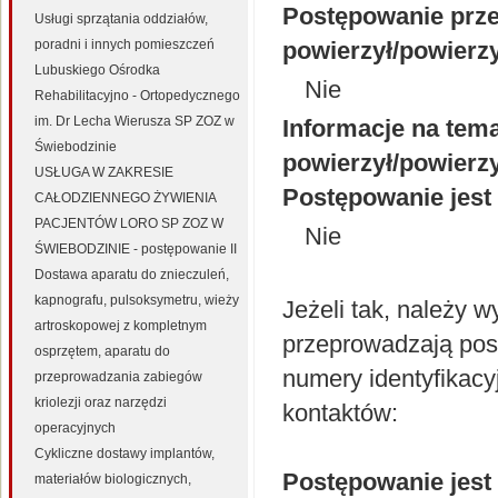
Postępowanie prz
Usługi sprzątania oddziałów,
poradni i innych pomieszczeń
powierzył/powierz
Lubuskiego Ośrodka
Nie
Rehabilitacyjno - Ortopedycznego
im. Dr Lecha Wierusza SP ZOZ w
Informacje na tem
Świebodzinie
powierzył/powierz
USŁUGA W ZAKRESIE
Postępowanie jest
CAŁODZIENNEGO ŻYWIENIA
PACJENTÓW LORO SP ZOZ W
Nie
ŚWIEBODZINIE - postępowanie II
Dostawa aparatu do znieczuleń,
kapnografu, pulsoksymetru, wieży
Jeżeli tak, należy 
artroskopowej z kompletnym
przeprowadzają post
osprzętem, aparatu do
numery identyfikacy
przeprowadzania zabiegów
kriolezji oraz narzędzi
kontaktów:
operacyjnych
Cykliczne dostawy implantów,
Postępowanie jest
materiałów biologicznych,