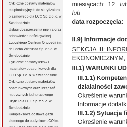
miesiącach:
12
lu
Cykliczne dostawy materiałów
eksploatacyjnych do sterylizatora
lub
plazmowego dla LCO Sp. z o. o. w
data rozpoczęcia:
Świebodzinie
Usługi ubezpieczenia mienia oraz
odpowiedzialności cywilnej
II.9) Informacje d
Lubuskiego Centrum Ortopedii im.
SEKCJA III: IN
dr. Lecha Wierusza Sp. z o.o. w
Świebodzinie
EKONOMICZNYM, 
Cykliczne dostawy leków i
III.1) WARUNKI 
materiałów opatrunkowych dla
LCO Sp. z o. o. w Świebodzinie
III.1.1) Kompete
Cykliczne dostawy materiałów
działalności zaw
opatrunkowych oraz urządzeń
Określenie waru
medycznych jednorazowego
użytku dla LCO Sp. z o. o. w
Informacje dodat
Świebodzinie
III.1.2) Sytuacj
Kompleksowa dostawa gazu
Określenie waru
ziemnego do budynków LCO im.