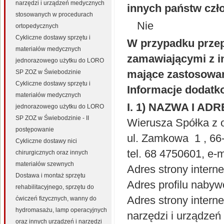
narzędzi i urządzeń medycznych
innych państw czł
stosowanych w procedurach
Nie
ortopedycznych
Cykliczne dostawy sprzętu i
W przypadku przep
materiałów medycznych
zamawiającymi z i
jednorazowego użytku do LORO
mające zastosowan
SP ZOZ w Świebodzinie
Cykliczne dostawy sprzętu i
Informacje dodatk
materiałów medycznych
I. 1) NAZWA I AD
jednorazowego użytku do LORO
SP ZOZ w Świebodzinie - II
Wierusza Spółka z o
postępowanie
ul. Zamkowa
1
,
66
Cykliczne dostawy nici
tel.
68 4750601
, e-
chirurgicznych oraz innych
materiałów szewnych
Adres strony intern
Dostawa i montaż sprzętu
Adres profilu nabyw
rehabilitacyjnego, sprzętu do
Adres strony inter
ćwiczeń fizycznych, wanny do
hydromasażu, lamp operacyjnych
narzędzi i urządzeń 
oraz innych urządzeń i narzędzi