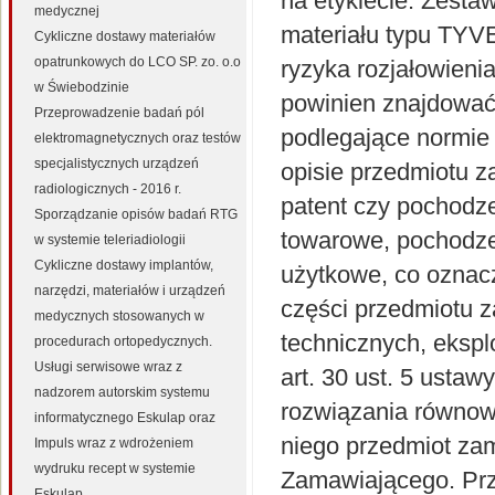
na etykiecie. Zesta
medycznej
materiału typu TYV
Cykliczne dostawy materiałów
opatrunkowych do LCO SP. zo. o.o
ryzyka rozjałowien
w Świebodzinie
powinien znajdować
Przeprowadzenie badań pól
podlegające normie
elektromagnetycznych oraz testów
specjalistycznych urządzeń
opisie przedmiotu 
radiologicznych - 2016 r.
patent czy pochodze
Sporządzanie opisów badań RTG
towarowe, pochodzen
w systemie teleriadiologii
Cykliczne dostawy implantów,
użytkowe, co oznacz
narzędzi, materiałów i urządzeń
części przedmiotu 
medycznych stosowanych w
technicznych, ekspl
procedurach ortopedycznych.
Usługi serwisowe wraz z
art. 30 ust. 5 usta
nadzorem autorskim systemu
rozwiązania równow
informatycznego Eskulap oraz
niego przedmiot za
Impuls wraz z wdrożeniem
wydruku recept w systemie
Zamawiającego. Pr
Eskulap