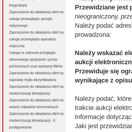
kręgosłupa
Przewidziane jest 
Zaproszenie do składania ofert na
nieograniczony, prz
usługe przewglądu sprzętu
Należy podać adres 
mdycznego
Zaproszenie do składania ofert na
prowadzona:
usługe przewglądu aparatury
mdycznej
Należy wskazać el
Usługa w zakresie przeglądu
okresowego sprężarek i pomp
aukcji elektroniczn
próżniowych oraz wymiany filtrów
Przewiduje się ogr
Zaproszenie do składania ofert na
wynikające z opis
naprawę myjki-dezynfekatora
Zaproszenie do składania ofert na
modernizację klimatyzacji
Należy podać, któr
Zaproszenie do składania ofert na
trakcie aukcji elekt
wywóz odpadów komunalnych
Zaproszenie do składania ofert na
Informacje dotyczące
modernizację klimatyzacji - II
Jaki jest przewidzi
postępowanie