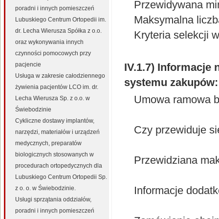
Przewidywana mi
poradni i innych pomieszczeń
Maksymalna lic
Lubuskiego Centrum Ortopedii im.
dr. Lecha Wierusza Spółka z o.o.
Kryteria selekcji
oraz wykonywania innych
czynności pomocowych przy
pacjencie
IV.1.7) Informacj
Usługa w zakresie całodziennego
systemu zakupów:
żywienia pacjentów LCO im. dr.
Umowa ramowa bę
Lecha Wierusza Sp. z o.o. w
Świebodzinie
Cykliczne dostawy implantów,
Czy przewiduje s
narzędzi, materiałów i urządzeń
medycznych, preparatów
biologicznych stosowanych w
Przewidziana mak
procedurach ortopedycznych dla
Lubuskiego Centrum Ortopedii Sp.
Informacje dodat
z o. o. w Świebodzinie.
Usługi sprzątania oddziałów,
poradni i innych pomieszczeń