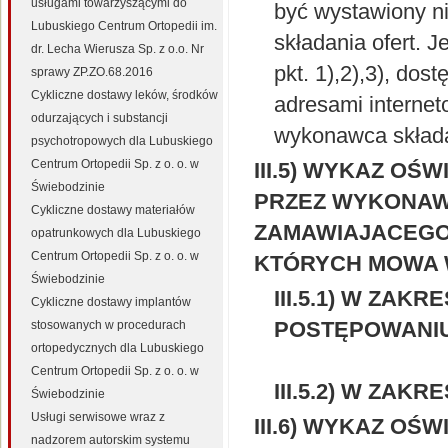
usługami towarzyszącymi do
być wystawiony ni
Lubuskiego Centrum Ortopedii im.
składania ofert. 
dr. Lecha Wierusza Sp. z o.o. Nr
pkt. 1),2),3), dos
sprawy ZP.ZO.68.2016
Cykliczne dostawy leków, środków
adresami interne
odurzających i substancji
wykonawca składa 
psychotropowych dla Lubuskiego
Centrum Ortopedii Sp. z o. o. w
III.5) WYKAZ O
Świebodzinie
PRZEZ WYKONAW
Cykliczne dostawy materiałów
ZAMAWIAJACEGO 
opatrunkowych dla Lubuskiego
Centrum Ortopedii Sp. z o. o. w
KTÓRYCH MOWA W 
Świebodzinie
III.5.1) W ZA
Cykliczne dostawy implantów
POSTĘPOWANIU
stosowanych w procedurach
ortopedycznych dla Lubuskiego
Centrum Ortopedii Sp. z o. o. w
III.5.2) W ZAK
Świebodzinie
Usługi serwisowe wraz z
III.6) WYKAZ O
nadzorem autorskim systemu