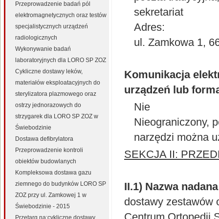
Przeprowadzenie badań pól
sekretariat
elektromagnetycznych oraz testów
Adres:
specjalistycznych urządzeń
radiologicznych
ul. Zamkowa 1, 6
Wykonywanie badań
laboratoryjnych dla LORO SP ZOZ
Cykliczne dostawy leków,
Komunikacja elekt
materiałów eksploatacyjnych do
urządzeń lub forma
sterylizatora plazmowego oraz
Nie
ostrzy jednorazowych do
strzygarek dla LORO SP ZOZ w
Nieograniczony, p
Świebodzinie
narzędzi można u
Dostawa defibrylatora
Przeprowadzenie kontroli
SEKCJA II: PRZE
obiektów budowlanych
Kompleksowa dostawa gazu
ziemnego do budynków LORO SP
II.1) Nazwa nadan
ZOZ przy ul. Zamkowej 1 w
dostawy zestawów o
Świebodzinie - 2015
Centrum Ortopedii S
Przetarg na:cykliczne dostawy