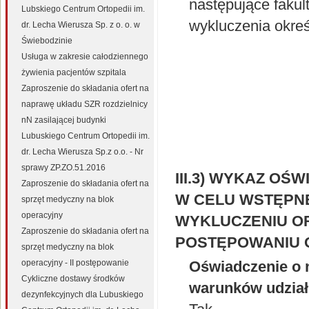
następujące faku
Lubskiego Centrum Ortopedii im.
wykluczenia okreś
dr. Lecha Wierusza Sp. z o. o. w
Świebodzinie
Usługa w zakresie całodziennego
żywienia pacjentów szpitala
Zaproszenie do składania ofert na
naprawę układu SZR rozdzielnicy
nN zasilającej budynki
Lubuskiego Centrum Ortopedii im.
dr. Lecha Wierusza Sp.z o.o. - Nr
sprawy ZP.ZO.51.2016
III.3) WYKAZ O
Zaproszenie do składania ofert na
W CELU WSTĘPNE
sprzęt medyczny na blok
operacyjny
WYKLUCZENIU OR
Zaproszenie do składania ofert na
POSTĘPOWANIU O
sprzęt medyczny na blok
operacyjny - II postępowanie
Oświadczenie o n
Cykliczne dostawy środków
warunków udział
dezynfekcyjnych dla Lubuskiego