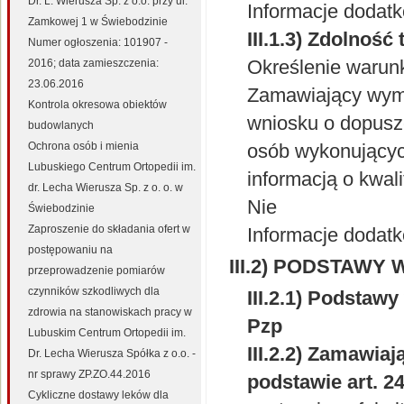
Dr. L. Wierusza Sp. z o.o. przy ul.
Informacje dodat
Zamkowej 1 w Świebodzinie
III.1.3) Zdolnoś
Numer ogłoszenia: 101907 -
Określenie waru
2016; data zamieszczenia:
23.06.2016
Zamawiający wym
Kontrola okresowa obiektów
wniosku o dopusz
budowlanych
Ochrona osób i mienia
osób wykonujących
Lubuskiego Centrum Ortopedii im.
informacją o kwal
dr. Lecha Wierusza Sp. z o. o. w
Nie
Świebodzinie
Zaproszenie do składania ofert w
Informacje dodat
postępowaniu na
III.2) PODSTAWY
przeprowadzenie pomiarów
czynników szkodliwych dla
III.2.1) Podstawy
zdrowia na stanowiskach pracy w
Pzp
Lubuskim Centrum Ortopedii im.
III.2.2) Zamawia
Dr. Lecha Wierusza Spółka z o.o. -
nr sprawy ZP.ZO.44.2016
podstawie art. 2
Cykliczne dostawy leków dla