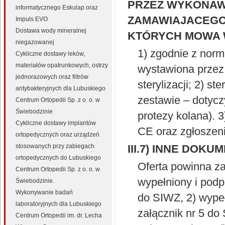
PRZEZ WYKONAW
informatycznego Eskulap oraz
ZAMAWIAJACEGO 
Impuls EVO
Dostawa wody mineralnej
KTÓRYCH MOWA W 
niegazowanej
1) zgodnie z nor
Cykliczne dostawy leków,
materiałów opatrunkowych, ostrzy
wystawiona przez
jednorazowych oraz filtrów
sterylizacji; 2) s
antybakteryjnych dla Lubuskiego
zestawie – dotycz
Centrum Ortopedii Sp. z o. o. w
Świebodzinie
protezy kolana). 3
Cykliczne dostawy implantów
CE oraz zgłoszeni
ortopedycznych oraz urządzeń
stosowanych przy zabiegach
III.7) INNE DOKUME
ortopedycznych do Lubuskiego
Oferta powinna za
Centrum Ortopedii Sp. z o. o. w
wypełniony i podp
Świebodzinie.
Wykonywanie badań
do SIWZ, 2) wypeł
laboratoryjnych dla Lubuskiego
załącznik nr 5 do 
Centrum Ortopedii im. dr. Lecha