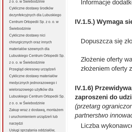
Informacje dodat
z o. o. w Świebodzinie
Cykliczne dostawy środków
dezynfekcyjnych dla Lubuskiego
IV.1.5.) Wymaga si
Centrum Ortopedii Sp. z o. o. w
Świebodzinie
Cykliczne dostawy nici
Dopuszcza się zło
chirurgicznych oraz innych
materiałów szewnych dla
Lubuskiego Centrum Ortopedii Sp.
Złożenie oferty w
z o. o. w Świebodzinie
złożeniem oferty 
Przegląd okresowy urządzeń
Cykliczne dostawy materiałów
medycznych jednorazowego i
IV.1.6) Przewidyw
wielorazowego użytków dla
zaproszeni do udz
Lubuskiego Centrum Ortopedii Sp.
z o. o. w Świebodzinie
(przetarg ograniczo
Zakup wraz z dostawą, montażem
partnerstwo innowa
i uruchomieniem urządzeń lub
narzędzi
Liczba wykonaw
Usługi sprzątania oddziałów,