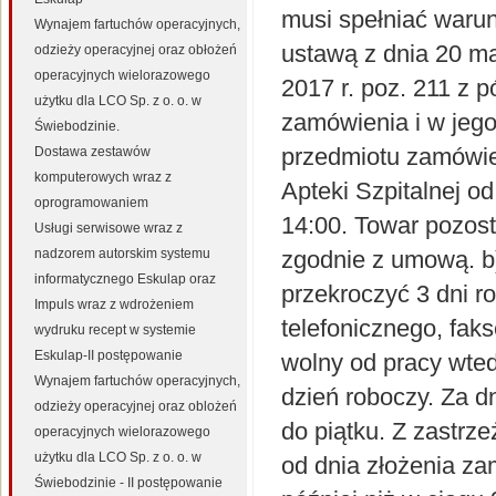
musi spełniać warun
Wynajem fartuchów operacyjnych,
ustawą z dnia 20 m
odzieży operacyjnej oraz obłożeń
operacyjnych wielorazowego
2017 r. poz. 211 z 
użytku dla LCO Sp. z o. o. w
zamówienia i w jeg
Świebodzinie.
przedmiotu zamówi
Dostawa zestawów
komputerowych wraz z
Apteki Szpitalnej o
oprogramowaniem
14:00. Towar pozos
Usługi serwisowe wraz z
nadzorem autorskim systemu
zgodnie z umową. b)
informatycznego Eskulap oraz
przekroczyć 3 dni r
Impuls wraz z wdrożeniem
telefonicznego, fak
wydruku recept w systemie
Eskulap-II postępowanie
wolny od pracy wte
Wynajem fartuchów operacyjnych,
dzień roboczy. Za d
odzieży operacyjnej oraz oblożeń
do piątku. Z zastrz
operacyjnych wielorazowego
użytku dla LCO Sp. z o. o. w
od dnia złożenia za
Świebodzinie - II postępowanie