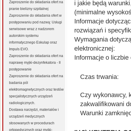
i jakie będą warunk
Zaproszenie do składania ofert na
pranie bielizny szpitalnej
(minimalne wysokośc
Zaproszenie do składania ofert w
Informacje dotyczą
postępowaniu pod nazwą: Usługi
rozwiązań i specyfi
serwisowe wraz z nadzorem
autorskim systemu
Wymagania dotyczące
informatycznego Eskulap oraz
elektronicznej:
Impuls EVO.
Zaproszenie do składania ofert na
Informacje o liczbie
naprawę myjki-dezynfekatora - II
postępowanie
Czas trwania:
Zaproszenie do składania ofert na
badania pól
elektromagnetycznych oraz testów
Czy wykonawcy, kt
specjalistycznych urządzeń
zakwalifikowani d
radiologicznych.
Dostawa narzędzi, materiałów i
Warunki zamknięci
urządzeń medycznych
stosowanych w procedurach
ortopedycznych oraz myjki-