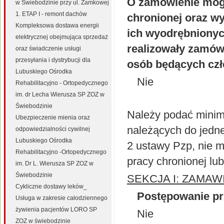
O zamówienie mogą
w Świebodzinie przy ul. Zamkowej
1. ETAP I - remont dachów
chronionej oraz wy
Kompleksowa dostawa energii
ich wyodrębnionych
elektrycznej obejmująca sprzedaż
realizowały zamów
oraz świadczenie usługi
przesyłania i dystrybucji dla
osób będących czł
Lubuskiego Ośrodka
Nie
Rehabilitacyjno - Ortopedycznego
im. dr Lecha Wierusza SP ZOZ w
Świebodzinie
Należy podać minim
Ubezpieczenie mienia oraz
należących do jednej
odpowiedzialności cywilnej
Lubuskiego Ośrodka
2 ustawy Pzp, nie m
Rehabilitacyjno -Ortopedycznego
pracy chronionej lu
im. Dr L. Wierusza SP ZOZ w
Świebodzinie
SEKCJA I: ZAMAW
Cykliczne dostawy leków_
Postępowanie pr
Usługa w zakresie całodziennego
żywienia pacjentów LORO SP
Nie
ZOZ w świebodzinie