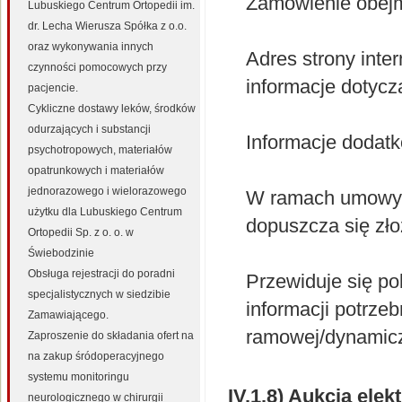
Zamówienie obej
Lubuskiego Centrum Ortopedii im.
dr. Lecha Wierusza Spółka z o.o.
oraz wykonywania innych
Adres strony inte
czynności pomocowych przy
informacje dotyc
pacjencie.
Cykliczne dostawy leków, środków
odurzających i substancji
Informacje dodat
psychotropowych, materiałów
opatrunkowych i materiałów
jednorazowego i wielorazowego
W ramach umowy 
użytku dla Lubuskiego Centrum
dopuszcza się zło
Ortopedii Sp. z o. o. w
Świebodzinie
Obsługa rejestracji do poradni
Przewiduje się po
specjalistycznych w siedzibie
informacji potrz
Zamawiającego.
ramowej/dynamic
Zaproszenie do składania ofert na
na zakup śródoperacyjnego
systemu monitoringu
IV.1.8) Aukcja elek
neurologicznego w chirurgii