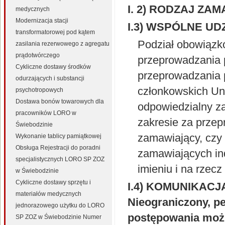
I. 2) RODZAJ Z
medycznych
Modernizacja stacji
I.3) WSPÓLNE U
transformatorowej pod kątem
Podział obowiąz
zasilania rezerwowego z agregatu
prądotwórczego
przeprowadzania 
Cykliczne dostawy środków
przeprowadzania 
odurzających i substancji
członkowskich Uni
psychotropowych
Dostawa bonów towarowych dla
odpowiedzialny za
pracowników LORO w
zakresie za prze
Świebodzinie
zamawiający, czy
Wykonanie tablicy pamiątkowej
Obsługa Rejestracji do poradni
zamawiających in
specjalistycznych LORO SP ZOZ
imieniu i na rzec
w Świebodzinie
Cykliczne dostawy sprzętu i
I.4) KOMUNIKACJ
materiałów medycznych
Nieograniczony, p
jednorazowego użytku do LORO
postępowania moż
SP ZOZ w Świebodzinie Numer