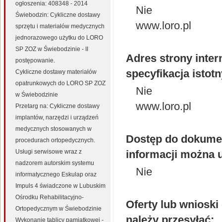
ogłoszenia: 408348 - 2014
Nie
Świebodzin: Cykliczne dostawy
www.loro.pl
sprzętu i materiałów medycznych
jednorazowego użytku do LORO
SP ZOZ w Świebodzinie - II
Adres strony inter
postępowanie.
specyfikacja isto
Cykliczne dostawy materiałów
opatrunkowych do LORO SP ZOZ
Nie
w Świebodzinie
www.loro.pl
Przetarg na: Cykliczne dostawy
implantów, narzędzi i urządzeń
medycznych stosowanych w
Dostęp do dokumen
procedurach ortopedycznych.
Usługi serwisowe wraz z
informacji można 
nadzorem autorskim systemu
Nie
informatycznego Eskulap oraz
Impuls 4 świadczone w Lubuskim
Ośrodku Rehabilitacyjno-
Oferty lub wniosk
Ortopedycznym w Świebodzinie
należy przesyłać:
Wykonanie tablicy pamiątkowej -