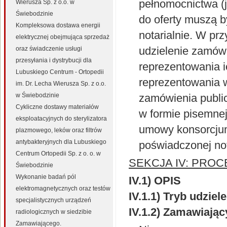
pełnomocnictwa (j
Wierusza Sp. z o.o. w
Świebodzinie
do oferty muszą b
Kompleksowa dostawa energii
notarialnie. W pr
elektrycznej obejmująca sprzedaż
udzielenie zamów
oraz świadczenie usługi
przesyłania i dystrybucji dla
reprezentowania 
Lubuskiego Centrum - Ortopedii
reprezentowania 
im. Dr. Lecha Wierusza Sp. z o.o.
w Świebodzinie
zamówienia publi
Cykliczne dostawy materiałów
w formie pisemne
eksploatacyjnych do sterylizatora
umowy konsorcjum,
plazmowego, leków oraz filtrów
antybakteryjnych dla Lubuskiego
poświadczonej not
Centrum Ortopedii Sp. z o. o. w
SEKCJA IV: PRO
Świebodzinie
Wykonanie badań pól
IV.1) OPIS
elektromagnetycznych oraz testów
IV.1.1) Tryb udzie
specjalistycznych urządzeń
IV.1.2) Zamawiają
radiologicznych w siedzibie
Zamawiającego.