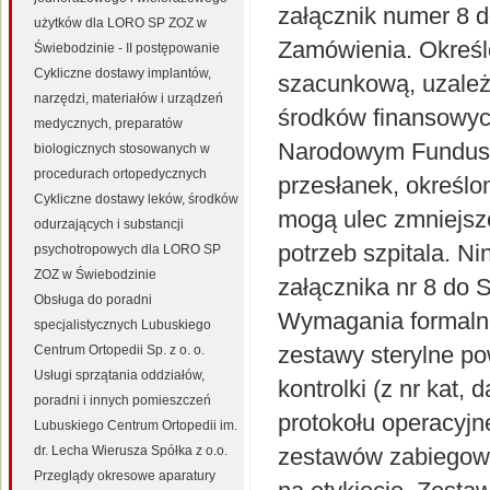
załącznik numer 8 d
użytków dla LORO SP ZOZ w
Zamówienia. Określo
Świebodzinie - II postępowanie
Cykliczne dostawy implantów,
szacunkową, uzależn
narzędzi, materiałów i urządzeń
środków finansowyc
medycznych, preparatów
Narodowym Fundusz
biologicznych stosowanych w
procedurach ortopedycznych
przesłanek, określo
Cykliczne dostawy leków, środków
mogą ulec zmniejsz
odurzających i substancji
potrzeb szpitala. N
psychotropowych dla LORO SP
ZOZ w Świebodzinie
załącznika nr 8 do
Obsługa do poradni
Wymagania formalne 
specjalistycznych Lubuskiego
zestawy sterylne p
Centrum Ortopedii Sp. z o. o.
Usługi sprzątania oddziałów,
kontrolki (z nr kat, 
poradni i innych pomieszczeń
protokołu operacyjn
Lubuskiego Centrum Ortopedii im.
dr. Lecha Wierusza Spółka z o.o.
zestawów zabiegowy
Przeglądy okresowe aparatury