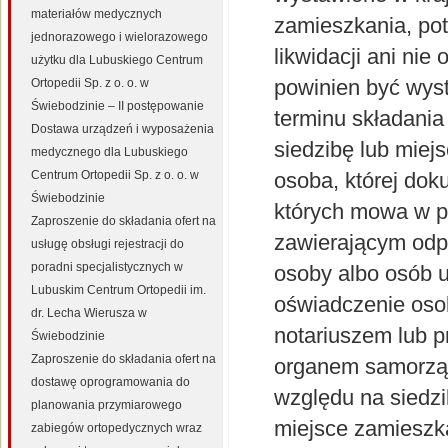
materiałów medycznych
zamieszkania, pot
jednorazowego i wielorazowego
likwidacji ani ni
użytku dla Lubuskiego Centrum
powinien być wyst
Ortopedii Sp. z o. o. w
Świebodzinie – II postępowanie
terminu składania
Dostawa urządzeń i wyposażenia
siedzibę lub miej
medycznego dla Lubuskiego
Centrum Ortopedii Sp. z o. o. w
osoba, której dok
Świebodzinie
których mowa w p
Zaproszenie do składania ofert na
zawierającym odp
usługę obsługi rejestracji do
poradni specjalistycznych w
osoby albo osób u
Lubuskim Centrum Ortopedii im.
oświadczenie osob
dr. Lecha Wierusza w
notariuszem lub 
Świebodzinie
Zaproszenie do składania ofert na
organem samorzą
dostawę oprogramowania do
względu na siedz
planowania przymiarowego
miejsce zamieszk
zabiegów ortopedycznych wraz