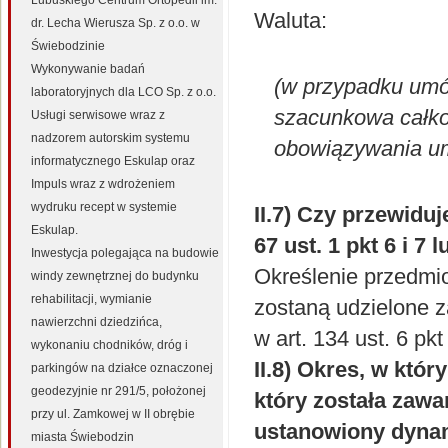
Lubuskiego Centrum Ortopedii im.
Waluta:
dr. Lecha Wierusza Sp. z o.o. w
Świebodzinie
Wykonywanie badań
(w przypadku um
laboratoryjnych dla LCO Sp. z o.o.
szacunkowa całko
Usługi serwisowe wraz z
nadzorem autorskim systemu
obowiązywania u
informatycznego Eskulap oraz
Impuls wraz z wdrożeniem
wydruku recept w systemie
II.7) Czy przewidu
Eskulap.
67 ust. 1 pkt 6 i 7 
Inwestycja polegająca na budowie
Określenie przedmio
windy zewnętrznej do budynku
rehabilitacji, wymianie
zostaną udzielone z
nawierzchni dziedzińca,
w art. 134 ust. 6 pk
wykonaniu chodników, dróg i
II.8) Okres, w któ
parkingów na działce oznaczonej
geodezyjnie nr 291/5, położonej
który została zawa
przy ul. Zamkowej w II obrębie
ustanowiony dyna
miasta Świebodzin