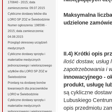
170840 - 2015; data
zamieszczenia: 09.07.2015
Maksymalna liczba
Cykliczne dostawy leków dla
LORO SP ZOZ w Świebodzinie
udzielone zamówi
Numer ogłoszenia: 198596 -
2015; data zamieszczenia:
04.08.2015
Przegląd okresowy urządzeń
medycznych
II.4) Krótki opis 
Cykliczne dostawy sprzętu i
materiałów medycznych
ilość dostaw, usług
jednorazowego i wielorazowego
zapotrzebowania i 
użytków dla LORO SP ZOZ w
innowacyjnego - o
Świebodzinie
Przetarg na dostawę bonów
produkt, usługę l
towarowych dla pracowników
są cykliczne dosta
LORO w Świebodzinie
Lubuskiego Centrum
Cykliczne dostawy sprzętu i
materiałów medycznych
opis przedmiotu zam
jednorazowego i wielorazowego