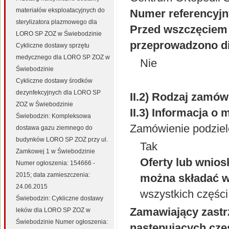
materiałów eksploatacyjnych do
Numer referencyj
sterylizatora plazmowego dla
Przed wszczęciem 
LORO SP ZOZ w Świebodzinie
przeprowadzono di
Cykliczne dostawy sprzętu
medycznego dla LORO SP ZOZ w
Nie
Świebodzinie
Cykliczne dostawy środków
dezynfekcyjnych dla LORO SP
II.2) Rodzaj zamów
ZOZ w Świebodzinie
II.3) Informacja o
Świebodzin: Kompleksowa
Zamówienie podzielo
dostawa gazu ziemnego do
budynków LORO SP ZOZ przy ul.
Tak
Zamkowej 1 w Świebodzinie
Oferty lub wnios
Numer ogłoszenia: 154666 -
2015; data zamieszczenia:
można składać w
24.06.2015
wszystkich części
Świebodzin: Cykliczne dostawy
Zamawiający zastrz
leków dla LORO SP ZOZ w
Świebodzinie Numer ogłoszenia:
następujących częś