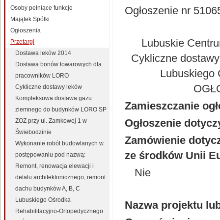
Osoby pełniące funkcje
Ogłoszenie nr 51065
Majątek Spółki
Ogłoszenia
Lubuskie Centru
Przetargi
Dostawa leków 2014
Cykliczne dostawy
Dostawa bonów towarowych dla
Lubuskiego C
pracowników LORO
OGŁO
Cykliczne dostawy leków
Kompleksowa dostawa gazu
Zamieszczanie ogł
ziemnego do budynków LORO SP
Ogłoszenie dotycz
ZOZ przy ul. Zamkowej 1 w
Świebodzinie
Zamówienie dotycz
Wykonanie robót budowlanych w
ze środków Unii Eu
postępowaniu pod nazwą:
Remont, renowacja elewacji i
Nie
detalu architektonicznego, remont
dachu budynków A, B, C
Lubuskiego Ośrodka
Nazwa projektu lu
Rehabilitacyjno-Ortopedycznego