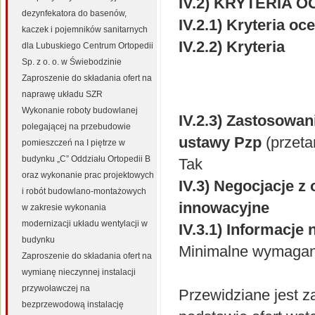
IV.2) KRYTERIA 
dezynfekatora do basenów,
IV.2.1) Kryteria oce
kaczek i pojemników sanitarnych
IV.2.2) Kryteria
dla Lubuskiego Centrum Ortopedii
Sp. z o. o. w Świebodzinie
Zaproszenie do składania ofert na
naprawę układu SZR
Wykonanie roboty budowlanej
IV.2.3) Zastosowan
polegającej na przebudowie
ustawy Pzp
(przeta
pomieszczeń na I piętrze w
budynku „C” Oddziału Ortopedii B
Tak
oraz wykonanie prac projektowych
IV.3) Negocjacje z
i robót budowlano-montażowych
innowacyjne
w zakresie wykonania
modernizacji układu wentylacji w
IV.3.1) Informacje
budynku
Minimalne wymagania
Zaproszenie do składania ofert na
wymianę nieczynnej instalacji
przywoławczej na
Przewidziane jest z
bezprzewodową instalację