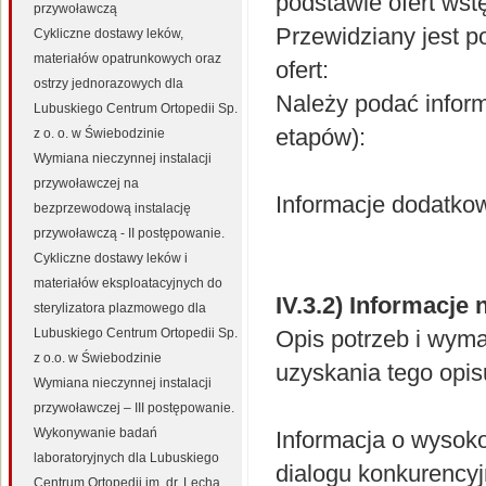
podstawie ofert wst
przywoławczą
Przewidziany jest po
Cykliczne dostawy leków,
materiałów opatrunkowych oraz
ofert:
ostrzy jednorazowych dla
Należy podać inform
Lubuskiego Centrum Ortopedii Sp.
etapów):
z o. o. w Świebodzinie
Wymiana nieczynnej instalacji
przywoławczej na
Informacje dodatko
bezprzewodową instalację
przywoławczą - II postępowanie.
Cykliczne dostawy leków i
materiałów eksploatacyjnych do
IV.3.2) Informacje
sterylizatora plazmowego dla
Lubuskiego Centrum Ortopedii Sp.
Opis potrzeb i wym
z o.o. w Świebodzinie
uzyskania tego opis
Wymiana nieczynnej instalacji
przywoławczej – III postępowanie.
Wykonywanie badań
Informacja o wysok
laboratoryjnych dla Lubuskiego
dialogu konkurency
Centrum Ortopedii im. dr. Lecha