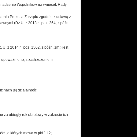
romadzenie Wspólników na wniosek Rady
zenia Prezesa Zarządu zgodnie z ustawą z
wnymi (Dz.U. z 2013 r., poz. 254, z późn.
. z 2014 r., poz. 1502, z późn. zm.) jest
o upoważnione, z zastrzeżeniem
inach jej działalności
o za ubiegły rok obrotowy w zakresie ich
i, o których mowa w pkt 1 i 2;