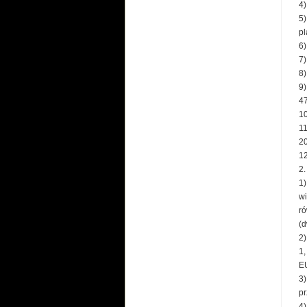
4)
5)
pl
6)
7)
8)
9)
47
10
11
20
12
2.
1)
wi
ró
(d
2)
1,
EU
3)
pr
4)