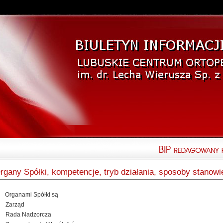
rgany Spółki, kompetencje, tryb działania, sposoby stanow
. Organami Spółki są
) Zarząd
) Rada Nadzorcza