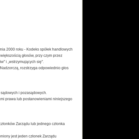
śnia 2000 roku - Kodeks spółek handlowych
większością głosów, przy czym przez
w" i „wstrzymujących się".
Nadzorczą, rozstrzyga odpowiednio głos
ch sądowych i pozasądowych.
ami prawa lub postanowieniami niniejszego
członków Zarządu lub jednego członka
wniony jest jeden członek Zarządu