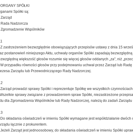
. ORGANY SPÓŁKI
ganami Spółki są:
 Zarząd
) Rada Nadzorcza
) Zgromadzenie Wspólników
11
 Z zastrzeżeniem bezwzględnie obowiązujących przepisów ustawy z dnia 15 wrze
az postanowień niniejszego Aktu, uchwały organów Spółki zapadają bezwzględną 
zwzględną większość głosów rozumie się więcej głosów oddanych „za", niż „przeci
 W przypadku równości głosów przy podejmowaniu uchwał przez Zarząd lub Radę 
rezesa Zarządu lub Przewodniczącego Rady Nadzorczej.
12
 Zarząd prowadzi sprawy Spółki i reprezentuje Spółkę we wszystkich czynnościa
Wszelkie sprawy związane z prowadzeniem spraw Spółki, niezastrzeżone przepis
tu dla Zgromadzenia Wspólników lub Rady Nadzorczej, należą do zadań Zarządu
13
 Do składania oświadczeń w imieniu Spółki wymagane jest współdziałanie dwóch 
rządu łącznie z prokurentem.
 Jeżeli Zarząd jest jednoosobowy, do składania oświadczeń w imieniu Spółki upra