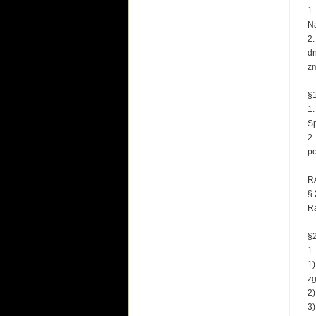
1.
Na
2.
dn
zm
§1
1.
Sp
2.
po
R
§ 
Ra
§2
1.
1)
zg
2)
3)