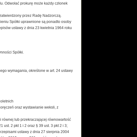
du. Odwołać prokurę może każdy członek
 zatwierdzony przez Radę Nadzorczą.
ieniu Spółki uprawnione są ponadto osoby
pisów ustawy z dnia 23 kwietnia 1964 roku
nności Spółki.
cego wymagania, określone w art. 24 ustawy
oletnich
oręczeń oraz wystawianie weksli, z
i równej lub przekraczającej równowartość
t. 2 pkt 1 i 2 oraz § 39 ust. 3 pkt 2 i 3;
rzepisami ustawy z dnia 27 sierpnia 2004