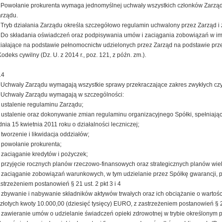
 Powołanie prokurenta wymaga jednomyślnej uchwały wszystkich członków Zarzą
rządu.
 Tryb działania Zarządu określa szczegółowo regulamin uchwalony przez Zarząd i
 Do składania oświadczeń oraz podpisywania umów i zaciągania zobowiązań w im
iałające na podstawie pełnomocnictw udzielonych przez Zarząd na podstawie prze
Kodeks cywilny (Dz. U. z 2014 r., poz. 121, z późn. zm.).
14
 Uchwały Zarządu wymagają wszystkie sprawy przekraczające zakres zwykłych czy
 Uchwały Zarządu wymagają w szczególności:
 ustalenie regulaminu Zarządu;
 ustalenie oraz dokonywanie zmian regulaminu organizacyjnego Spółki, spełniają
dnia 15 kwietnia 2011 roku o działalności leczniczej;
 tworzenie i likwidacja oddziałów;
 powołanie prokurenta;
 zaciąganie kredytów i pożyczek;
 przyjęcie rocznych planów rzeczowo-finansowych oraz strategicznych planów wiel
 zaciąganie zobowiązań warunkowych, w tym udzielanie przez Spółkę gwarancji, p
strzeżeniem postanowień § 21 ust. 2 pkt 3 i 4
 zbywanie i nabywanie składników aktywów trwałych oraz ich obciążanie o wartośc
złotych kwoty 10.000,00 (dziesięć tysięcy) EURO, z zastrzeżeniem postanowień § 21 us
 zawieranie umów o udzielanie świadczeń opieki zdrowotnej w trybie określonym p