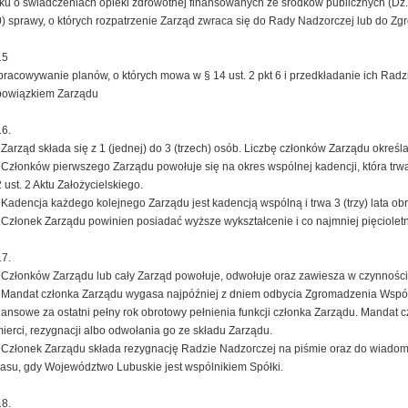
ku o świadczeniach opieki zdrowotnej finansowanych ze środków publicznych (Dz. U.
) sprawy, o których rozpatrzenie Zarząd zwraca się do Rady Nadzorczej lub do Z
15
racowywanie planów, o których mowa w § 14 ust. 2 pkt 6 i przedkładanie ich Radz
bowiązkiem Zarządu
6.
 Zarząd składa się z 1 (jednej) do 3 (trzech) osób. Liczbę członków Zarządu okreś
 Członków pierwszego Zarządu powołuje się na okres wspólnej kadencji, która trwa
 ust. 2 Aktu Założycielskiego.
 Kadencja każdego kolejnego Zarządu jest kadencją wspólną i trwa 3 (trzy) lata ob
 Członek Zarządu powinien posiadać wyższe wykształcenie i co najmniej pięcioletni
7.
 Członków Zarządu lub cały Zarząd powołuje, odwołuje oraz zawiesza w czynnoś
 Mandat członka Zarządu wygasa najpóźniej z dniem odbycia Zgromadzenia Wspó
nansowe za ostatni pełny rok obrotowy pełnienia funkcji członka Zarządu. Mandat
ierci, rezygnacji albo odwołania go ze składu Zarządu.
 Członek Zarządu składa rezygnację Radzie Nadzorczej na piśmie oraz do wiad
asu, gdy Województwo Lubuskie jest wspólnikiem Spółki.
8.