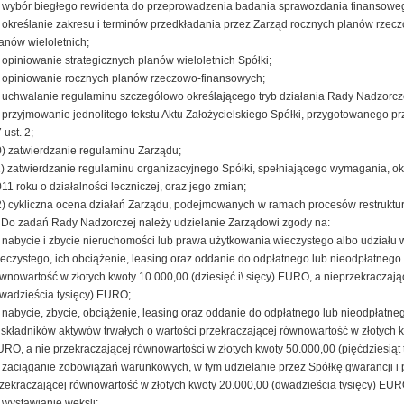
 wybór biegłego rewidenta do przeprowadzenia badania sprawozdania finansowe
 określanie zakresu i terminów przedkładania przez Zarząd rocznych planów rzec
anów wieloletnich;
 opiniowanie strategicznych planów wieloletnich Spółki;
 opiniowanie rocznych planów rzeczowo-finansowych;
 uchwalanie regulaminu szczegółowo określającego tryb działania Rady Nadzorcz
 przyjmowanie jednolitego tekstu Aktu Założycielskiego Spółki, przygotowanego p
 ust. 2;
) zatwierdzanie regulaminu Zarządu;
) zatwierdzanie regulaminu organizacyjnego Spółki, spełniającego wymagania, okr
11 roku o działalności leczniczej, oraz jego zmian;
) cykliczna ocena działań Zarządu, podejmowanych w ramach procesów restruktur
 Do zadań Rady Nadzorczej należy udzielanie Zarządowi zgody na:
 nabycie i zbycie nieruchomości lub prawa użytkowania wieczystego albo udziału
eczystego, ich obciążenie, leasing oraz oddanie do odpłatnego lub nieodpłatnego 
wnowartość w złotych kwoty 10.000,00 (dziesięć i\ sięcy) EURO, a nieprzekraczają
wadzieścia tysięcy) EURO;
 nabycie, zbycie, obciążenie, leasing oraz oddanie do odpłatnego lub nieodpłatne
 składników aktywów trwałych o wartości przekraczającej równowartość w złotych 
RO, a nie przekraczającej równowartości w złotych kwoty 50.000,00 (pięćdziesiąt
 zaciąganie zobowiązań warunkowych, w tym udzielanie przez Spółkę gwarancji i
zekraczającej równowartość w złotych kwoty 20.000,00 (dwadzieścia tysięcy) EUR
 wystawianie weksli;