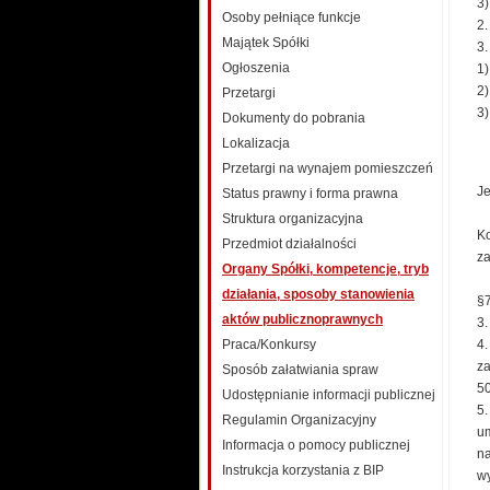
3
Osoby pełniące funkcje
2.
Majątek Spółki
3
Ogłoszenia
1
2
Przetargi
3
Dokumenty do pobrania
Lokalizacja
Przetargi na wynajem pomieszczeń
Je
Status prawny i forma prawna
Struktura organizacyjna
Ko
Przedmiot działalności
za
Organy Spółki, kompetencje, tryb
działania, sposoby stanowienia
§7
aktów publicznoprawnych
3.
Praca/Konkursy
4.
za
Sposób załatwiania spraw
50
Udostępnianie informacji publicznej
5.
Regulamin Organizacyjny
um
Informacja o pomocy publicznej
na
Instrukcja korzystania z BIP
wy