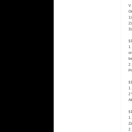
V
Or
1)
2
3
§
1.
or
be
2.
P
§
1.
2 
Ak
§
1.
Za
2.