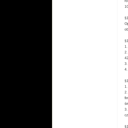
ro
10
§
Op
o
§1
1.
2.
42
3.
4.
§1
1.
2.
fi
śm
3.
cz
§1