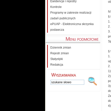
Ewidencje i rejestry
ob
Kontrole
I
Programy w zakresie realizacji
§ 
zadań publicznych
1.
ePUAP - Elektroniczna skrzynka
2.
podawcza
3.
pr
Sp
Dziennik zmian
§ 
Rejestr zmian
1
Statystyki
up
Redakcja
2.
1)
2)
po
3)
do
Za
do
4)