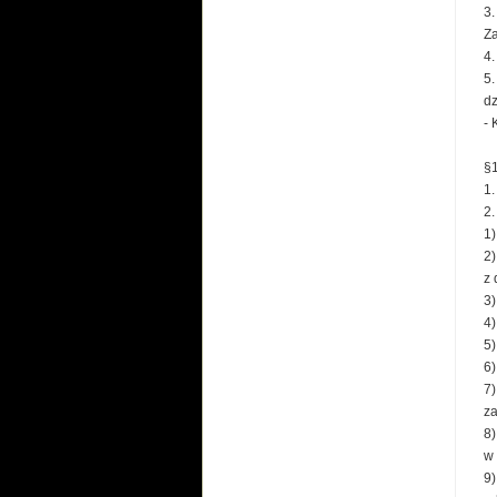
3.
Za
4.
5.
dz
- 
§
1.
2.
1)
2)
z 
3)
4)
5)
6)
7)
za
8)
w 
9)