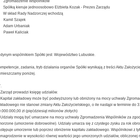
) Zgromadzenie Wspólników
 Spółką kieruje jednoosobowo Elżbieta Kozak - Prezes Zarządu
. W skład Rady Nadzorczej wchodzą
) Kamil Szajek
) Adam Urbaniak
) Paweł Kaliciak
dynym wspólnikiem Spółki jest Województwo Lubuskie.
mpetencje, zadania, tryb działania organów Spółki wynikają z treści Aktu Założyci
mieszczamy poniżej.
.
 Zarząd prowadzi księgę udziałów.
 Kapitał zakładowy może być podwyższony lub obniżony na mocy uchwały Zgroma
kładowego nie stanowi zmiany Aktu Założycielskiego, o ile nastąpi w terminie do
.000.000,00 zł (pięćdziesiąt milionów złotych)
 Udziały mogą być umarzane na mocy uchwały Zgromadzenia Wspólników za zgodą
orzone (umorzenie dobrowolne). Udziały umarza się z czystego zysku za rok obro
stępuje umorzenie lub poprzez obniżenie kapitału zakładowego. Wspólnikowi z ty
nagrodzenie w wysokości równej wartości jego umorzonych udziałów, obliczonej n