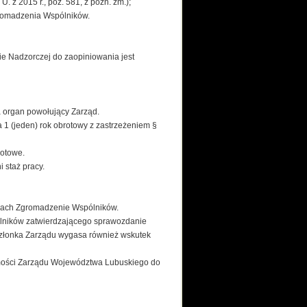
 z 2015 r., poz. 581, z późn. zm.);
gromadzenia Wspólników.
ie Nadzorczej do zaopiniowania jest
la organ powołujący Zarząd.
 1 (jeden) rok obrotowy z zastrzeżeniem §
rotowe.
 staż pracy.
ciach Zgromadzenie Wspólników.
lników zatwierdzającego sprawozdanie
 członka Zarządu wygasa również wskutek
omości Zarządu Województwa Lubuskiego do