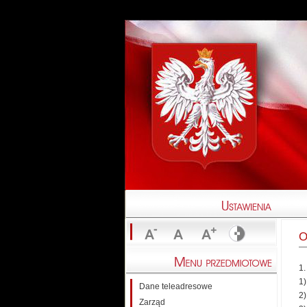
O
1
1
Dane teleadresowe
2
Zarząd