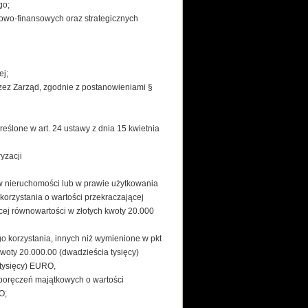
go;
zowo-finansowych oraz strategicznych
ej;
rzez Zarząd, zgodnie z postanowieniami §
eślone w art. 24 ustawy z dnia 15 kwietnia
yzacji
 w nieruchomości lub w prawie użytkowania
korzystania o wartości przekraczającej
cej równowartości w złotych kwoty 20.000
go korzystania, innych niż wymienione w pkt
kwoty 20.000.00 (dwadzieścia tysięcy)
 tysięcy) EURO,
 poręczeń majątkowych o wartości
O;