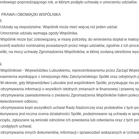
rotowego poprzedzającego rok, w którym podjęto uchwałę o umorzeniu udziałów.
V. PRAWA I OBOWIĄZKI WSPÓLNIKA
8.
 Udziały są niepodzielne. Wspólnik może mieć więcej niż jeden udział.
 Umorzenie udziału wymaga zgody Wspólnika.
 Wspólnik może być zobowiązany, w miarę potrzeby, do wniesienia dopłat w maksy
ocent) wartości nominalnej posiadanych przez niego udziałów, zgodnie z ich pro
ółki, na mocy uchwały Zgromadzenia Wspólników, w której zostaną określone wyso
9.
. Wspólnikowi - Województwu Lubuskiemu, reprezentowanemu przez Zarząd Wojew
rawnienia wynikające z niniejszego Aktu Założycielskiego Spółki oraz odrębnych 
 W okresie, gdy Województwo Lubuskie jest wspólnikiem Spółki, przysługuje mu p
 otrzymywania informacji o wszelkich istotnych zmianach w finansowej i prawnej syt
 otrzymywania zawiadomienia o zwołaniu Zgromadzenia Wspólników listem polec
twierdzeniem odbioru;
 otrzymywania kopii wszystkich uchwał Rady Nadzorczej oraz protokołów z tych p
konywana jest roczna ocena działalności Spółki, podejmowane są uchwały w spr
rządu, zgłaszane są wnioski odnośnie ich powołania lub odwołania oraz z tych po
 podjętych uchwał;
 otrzymywania innych dokumentów, informacji i sprawozdań wskazanych w Uchwa