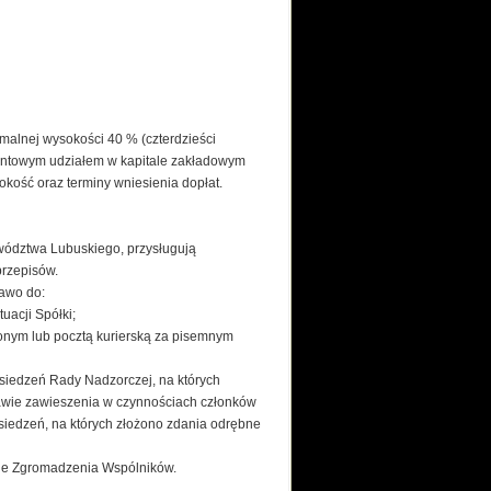
malnej wysokości 40 % (czterdzieści
centowym udziałem w kapitale zakładowym
kość oraz terminy wniesienia dopłat.
ództwa Lubuskiego, przysługują
przepisów.
rawo do:
uacji Spółki;
onym lub pocztą kurierską za pisemnym
osiedzeń Rady Nadzorczej, na których
awie zawieszenia w czynnościach członków
siedzeń, na których złożono zdania odrębne
le Zgromadzenia Wspólników.