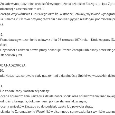
 Zasady wynagradzania i wysokość wynagrodzenia członków Zarządu, ustala Zg
dzorczej z zastrzeżeniem ust. 2.
 Zarząd Województwa Lubuskiego określa, w drodze uchwały, wysokość wynagrod
ia 3 marca 2000 roku o wynagradzaniu osób kierujących niektórymi podmiotami pra
.).
9.
 Pracodawcą w rozumieniu ustawy z dnia 26 czerwca 1974 roku - Kodeks pracy (Dz. U
ółka.
 Czynności z zakresu prawa pracy dokonuje Prezes Zarządu lub osoby przez nieg
stanowień § 29.
ADA NADZORCZA
20.
da Nadzorcza sprawuje stały nadzór nad działalnością Spółki we wszystkich dziedz
1.
 Do zadań Rady Nadzorczej należy:
 ocena sprawozdania Zarządu z działalności Spółki oraz sprawozdania finansoweg
odności z księgami, dokumentami, jak i ze stanem faktycznym;
 ocena wniosków Zarządu co do podziału zysku lub pokrycia straty;
 składanie Zgromadzeniu Wspólników pisemnego sprawozdania z wyników czynnośc