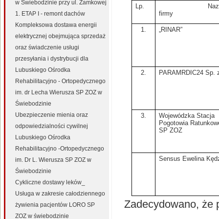
w Świebodzinie przy ul. Zamkowej
Lp.
Na
firmy
1. ETAP I - remont dachów
Kompleksowa dostawa energii
1.
„RINAR”
elektrycznej obejmująca sprzedaż
oraz świadczenie usługi
przesyłania i dystrybucji dla
Lubuskiego Ośrodka
2.
PARAMRDIC24 Sp. z
Rehabilitacyjno - Ortopedycznego
im. dr Lecha Wierusza SP ZOZ w
Świebodzinie
Ubezpieczenie mienia oraz
3.
Wojewódzka Stacja
Pogotowia Ratunkow
odpowiedzialności cywilnej
SP ZOZ
Lubuskiego Ośrodka
Rehabilitacyjno -Ortopedycznego
Sensus Ewelina Kędz
im. Dr L. Wierusza SP ZOZ w
Świebodzinie
Cykliczne dostawy leków_
Usługa w zakresie całodziennego
Zadecydowano, że p
żywienia pacjentów LORO SP
ZOZ w świebodzinie