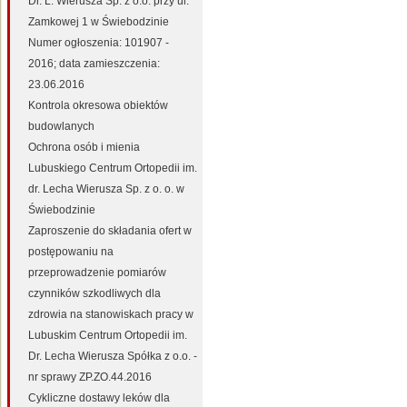
Dr. L. Wierusza Sp. z o.o. przy ul.
Zamkowej 1 w Świebodzinie
Numer ogłoszenia: 101907 -
2016; data zamieszczenia:
23.06.2016
Kontrola okresowa obiektów
budowlanych
Ochrona osób i mienia
Lubuskiego Centrum Ortopedii im.
dr. Lecha Wierusza Sp. z o. o. w
Świebodzinie
Zaproszenie do składania ofert w
postępowaniu na
przeprowadzenie pomiarów
czynników szkodliwych dla
zdrowia na stanowiskach pracy w
Lubuskim Centrum Ortopedii im.
Dr. Lecha Wierusza Spółka z o.o. -
nr sprawy ZP.ZO.44.2016
Cykliczne dostawy leków dla