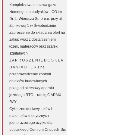
Kompleksowa dostawa gazu
ziemnego do budynków LCO im.
Dr. L. Wierusza Sp. z o.o. przy ul.
Zamkowej 1 w Świebodzinie
Zaproszenie do składania ofert na
zakup wraz z dostarczeniem
łóżek, materaców oraz szafek
szpitalnych
Z A P R O S Z E N I E D O S K Ł A
D A N I A O F E R T na
przeprowadzenie kontroli
obiektów budowlanych.
przegląd okresowy aparatu
jezdnego RTG – ramię C ARMX-
RAY
Cykliczne dostawy leków i
materiałów medycznych
jednorazowego użytku dla
Lubuskiego Centrum Ortopedii Sp.