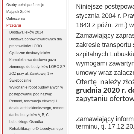
Osoby pełniące funkcje
Niniejsze postępowa
Majątek Spółki
stycznia 2004 r. Pr
Ogłoszenia
1843 z późn. zm.) w 
Przetargi
Dostawa leków 2014
Zamawiający zapra
Dostawa bonów towarowych dla
zakresie transportu
pracowników LORO
szpitalnych Lubuski
Cykliczne dostawy leków
Kompleksowa dostawa gazu
wymogami zawartymi 
ziemnego do budynków LORO SP
umowy wraz załączn
ZOZ przy ul. Zamkowej 1 w
Świebodzinie
Ofertę
należy zł
Wykonanie robót budowlanych w
grudnia 2020 r. d
postępowaniu pod nazwą:
zapytaniu oferto
Remont, renowacja elewacji i
detalu architektonicznego, remont
dachu budynków A, B, C
Zamawiający inform
Lubuskiego Ośrodka
terminu, tj. 17.12.20
Rehabilitacyjno-Ortopedycznego