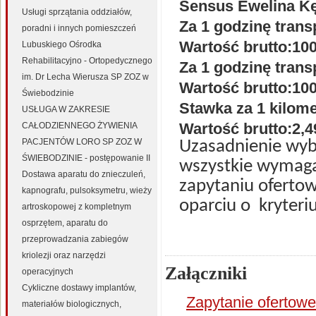
Sensus Ewelina Kęd
Usługi sprzątania oddziałów,
Za 1 godzinę tran
poradni i innych pomieszczeń
Wartość brutto:10
Lubuskiego Ośrodka
Rehabilitacyjno - Ortopedycznego
Za 1 godzinę trans
im. Dr Lecha Wierusza SP ZOZ w
Wartość brutto:10
Świebodzinie
Stawka za 1 kilome
USŁUGA W ZAKRESIE
Wartość brutto:2,
CAŁODZIENNEGO ŻYWIENIA
PACJENTÓW LORO SP ZOZ W
Uzasadnienie wy
ŚWIEBODZINIE - postępowanie II
wszystkie wymaga
Dostawa aparatu do znieczuleń,
zapytaniu ofert
kapnografu, pulsoksymetru, wieży
oparciu o
kryter
artroskopowej z kompletnym
osprzętem, aparatu do
przeprowadzania zabiegów
kriolezji oraz narzędzi
Załączniki
operacyjnych
Cykliczne dostawy implantów,
Zapytanie ofertowe
materiałów biologicznych,