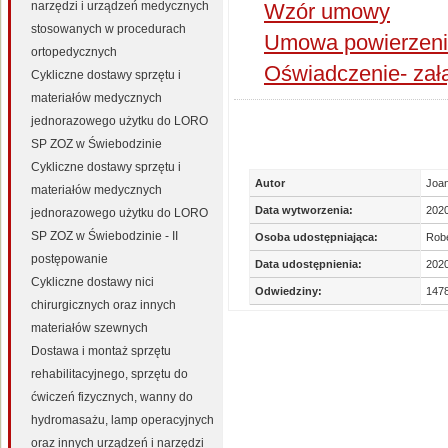
Wzór umowy
narzędzi i urządzeń medycznych
stosowanych w procedurach
Umowa powierzeni
ortopedycznych
Oświadczenie- zał
Cykliczne dostawy sprzętu i
materiałów medycznych
jednorazowego użytku do LORO
SP ZOZ w Świebodzinie
Cykliczne dostawy sprzętu i
Autor
Joan
materiałów medycznych
Data wytworzenia:
202
jednorazowego użytku do LORO
SP ZOZ w Świebodzinie - II
Osoba udostępniająca:
Robe
postępowanie
Data udostępnienia:
2020
Cykliczne dostawy nici
Odwiedziny:
147
chirurgicznych oraz innych
materiałów szewnych
Dostawa i montaż sprzętu
rehabilitacyjnego, sprzętu do
ćwiczeń fizycznych, wanny do
hydromasażu, lamp operacyjnych
oraz innych urządzeń i narzędzi