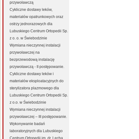
przywoławczą
Cykliczne dostawy leków,
materiałów opatrunkowych oraz
ostrzy jednorazowych dla
Lubuskiego Centrum Ortopedii Sp.
z o. o. w Świebodzinie
Wymiana nieczynnej instalacji
przywoławczej na
bezprzewodową instalację
przywoławczą - II postępowanie.
Cykliczne dostawy leków i
materiałów eksploatacyjnych do
sterylizatora plazmowego dla
Lubuskiego Centrum Ortopedii Sp.
z o.o. w Świebodzinie
Wymiana nieczynnej instalacji
przywoławczej – III postępowanie.
Wykonywanie badań
laboratoryjnych dla Lubuskiego
Centrum Ortopedii im. dr. Lecha