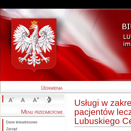
Usługi w zakre
pacjentów lec
Lubuskiego Ce
Dane teleadresowe
Zarząd