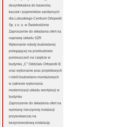
dezynfekatora do basenów,
kaczek i pojemników sanitarnych
dla Lubuskiego Centrum Ortopedii
Sp. z o. o. w Świebodzinie
Zaproszenie do składania ofert na
naprawę układu SZR
Wykonanie roboty budowlanej
polegającej na przebudowie
pomieszczeń na I piętrze w
budynku „C” Oddziału Ortopedii B
oraz wykonanie prac projektowych
i robót budowlano-montażowych
w zakresie wykonania
modernizacji układu wentylacji w
budynku
Zaproszenie do składania ofert na
wymianę nieczynnej instalacji
przywoławczej na
bezprzewodową instalację