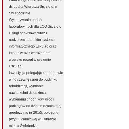
Lubuskiego Centrum Ortopedii im.
dr. Lecha Wierusza Sp. z o.o. w
Świebodzinie
Wykonywanie badań
laboratoryjnych dla LCO Sp. z o.o.
Usługi serwisowe wraz z
nadzorem autorskim systemu
informatycznego Eskulap oraz
Impuls wraz z wdrożeniem
wydruku recept w systemie
Eskulap.
Inwestycja polegająca na budowie
windy zewnętrznej do budynku
rehabilitacji, wymianie
nawierzchni dziedzińca,
wykonaniu chodników, dróg i
parkingów na działce oznaczonej
geodezyjnie nr 291/5, położonej
przy ul. Zamkowej w II obrębie
miasta Świebodzin