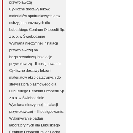
przywoławczą
Cykliczne dostawy leków,
materiałów opatrunkowych oraz
ostrzy jednorazowych dla
Lubuskiego Centrum Ortopedii Sp.
z o. o. w Świebodzinie
Wymiana nieczynnej instalacji
przywoławczej na
bezprzewodową instalację
przywoławczą - II postępowanie.
Cykliczne dostawy leków i
materiałów eksploatacyjnych do
sterylizatora plazmowego dla
Lubuskiego Centrum Ortopedii Sp.
z o.o. w Świebodzinie
Wymiana nieczynnej instalacji
przywoławczej – III postępowanie.
Wykonywanie badań
laboratoryjnych dla Lubuskiego
Centrum Ortopedii im. dr. Lecha