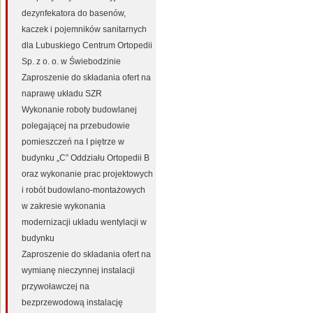
dezynfekatora do basenów,
kaczek i pojemników sanitarnych
dla Lubuskiego Centrum Ortopedii
Sp. z o. o. w Świebodzinie
Zaproszenie do składania ofert na
naprawę układu SZR
Wykonanie roboty budowlanej
polegającej na przebudowie
pomieszczeń na I piętrze w
budynku „C” Oddziału Ortopedii B
oraz wykonanie prac projektowych
i robót budowlano-montażowych
w zakresie wykonania
modernizacji układu wentylacji w
budynku
Zaproszenie do składania ofert na
wymianę nieczynnej instalacji
przywoławczej na
bezprzewodową instalację