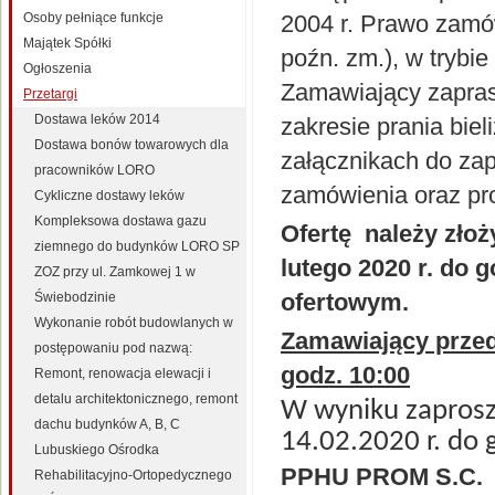
Osoby pełniące funkcje
2004 r. Prawo zamów
Majątek Spółki
poźn. zm.), w trybie
Ogłoszenia
Zamawiający zapras
Przetargi
Dostawa leków 2014
zakresie prania bie
Dostawa bonów towarowych dla
załącznikach do zap
pracowników LORO
zamówienia oraz pr
Cykliczne dostawy leków
Kompleksowa dostawa gazu
Ofertę należy złoż
ziemnego do budynków LORO SP
lutego 2020 r. do 
ZOZ przy ul. Zamkowej 1 w
ofertowym.
Świebodzinie
Wykonanie robót budowlanych w
Zamawiający przedł
postępowaniu pod nazwą:
godz. 10:00
Remont, renowacja elewacji i
detalu architektonicznego, remont
W wyniku zaprosz
dachu budynków A, B, C
14.02.2020 r. do 
Lubuskiego Ośrodka
PPHU PROM S.C.
Rehabilitacyjno-Ortopedycznego