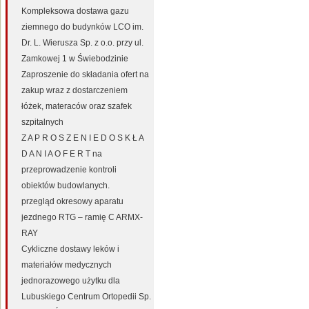
Kompleksowa dostawa gazu
ziemnego do budynków LCO im.
Dr. L. Wierusza Sp. z o.o. przy ul.
Zamkowej 1 w Świebodzinie
Zaproszenie do składania ofert na
zakup wraz z dostarczeniem
łóżek, materaców oraz szafek
szpitalnych
Z A P R O S Z E N I E D O S K Ł A
D A N I A O F E R T na
przeprowadzenie kontroli
obiektów budowlanych.
przegląd okresowy aparatu
jezdnego RTG – ramię C ARMX-
RAY
Cykliczne dostawy leków i
materiałów medycznych
jednorazowego użytku dla
Lubuskiego Centrum Ortopedii Sp.