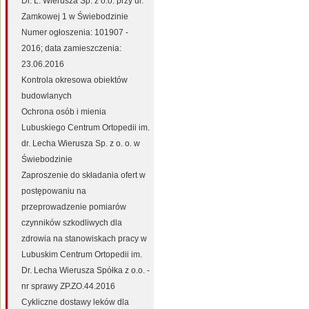
Dr. L. Wierusza Sp. z o.o. przy ul.
Zamkowej 1 w Świebodzinie
Numer ogłoszenia: 101907 -
2016; data zamieszczenia:
23.06.2016
Kontrola okresowa obiektów
budowlanych
Ochrona osób i mienia
Lubuskiego Centrum Ortopedii im.
dr. Lecha Wierusza Sp. z o. o. w
Świebodzinie
Zaproszenie do składania ofert w
postępowaniu na
przeprowadzenie pomiarów
czynników szkodliwych dla
zdrowia na stanowiskach pracy w
Lubuskim Centrum Ortopedii im.
Dr. Lecha Wierusza Spółka z o.o. -
nr sprawy ZP.ZO.44.2016
Cykliczne dostawy leków dla