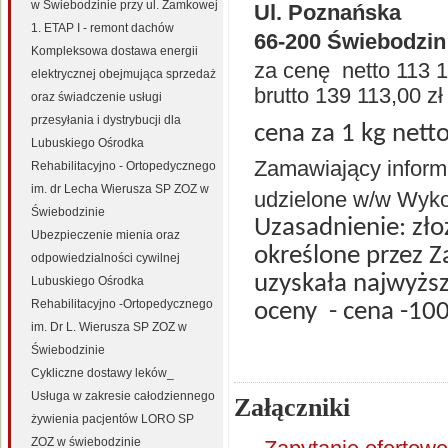
w Świebodzinie przy ul. Zamkowej
Ul. Poznańska
1. ETAP I - remont dachów
66-200 Świebodzin
Kompleksowa dostawa energii
za cenę
netto 113 
elektrycznej obejmująca sprzedaż
brutto 139 113,00 zł
oraz świadczenie usługi
przesyłania i dystrybucji dla
cena za 1 kg netto
Lubuskiego Ośrodka
Zamawiający inform
Rehabilitacyjno - Ortopedycznego
im. dr Lecha Wierusza SP ZOZ w
udzielone w/w Wyk
Świebodzinie
Uzasadnienie: zł
Ubezpieczenie mienia oraz
określone przez 
odpowiedzialności cywilnej
uzyskała najwyższ
Lubuskiego Ośrodka
Rehabilitacyjno -Ortopedycznego
oceny
- cena -10
im. Dr L. Wierusza SP ZOZ w
Świebodzinie
Cykliczne dostawy leków_
Usługa w zakresie całodziennego
Załączniki
żywienia pacjentów LORO SP
ZOZ w świebodzinie