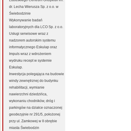
Lubuskiego Centrum Ortopedii im.
dr. Lecha Wierusza Sp. z o.o. w
Świebodzinie
Wykonywanie badań
laboratoryjnych dla LCO Sp. z o.o.
Usługi serwisowe wraz z
nadzorem autorskim systemu
informatycznego Eskulap oraz
Impuls wraz z wdrożeniem
wydruku recept w systemie
Eskulap.
Inwestycja polegająca na budowie
windy zewnętrznej do budynku
rehabilitacji, wymianie
nawierzchni dziedzińca,
wykonaniu chodników, dróg i
parkingów na działce oznaczonej
geodezyjnie nr 291/5, położonej
przy ul. Zamkowej w II obrębie
miasta Świebodzin