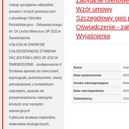
Zapytanie ofertowe
Usługi sprzątania oddziałów,
Wzór umowy
poradni i innych pomieszczeń
Szczególowy opis 
Lubuskiego Ośrodka
Rehabilitacyjno - Ortopedycznego
Oświadczenie - za
im. Dr Lecha Wierusza SP ZOZ w
Wyjaśnienia
Świebodzinie
USŁUGA W ZAKRESIE
CAŁODZIENNEGO ŻYWIENIA
PACJENTÓW LORO SP ZOZ W
ŚWIEBODZINIE - postępowanie II
Autor
Joan
Dostawa aparatu do znieczuleń,
Data wytworzenia:
202
kapnografu, pulsoksymetru, wieży
Osoba udostępniająca:
Robe
artroskopowej z kompletnym
osprzętem, aparatu do
Data udostępnienia:
2020
przeprowadzania zabiegów
Odwiedziny:
131
kriolezji oraz narzędzi
operacyjnych
Cykliczne dostawy implantów,
materiałów biologicznych,