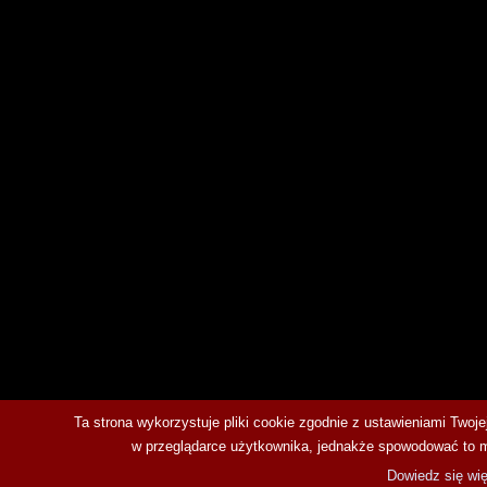
Ta strona wykorzystuje pliki cookie zgodnie z ustawieniami Twoj
w przeglądarce użytkownika, jednakże spowodować to moż
Dowiedz się wię