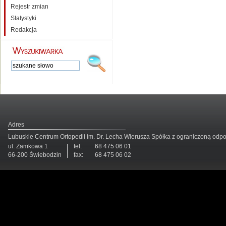
Rejestr zmian
Statystyki
Redakcja
Adres
Lubuskie Centrum Ortopedii im. Dr. Lecha Wierusza Spółka z ograniczoną odp
ul. Zamkowa 1
tel.
68 475 06 01
66-200 Świebodzin
fax:
68 475 06 02