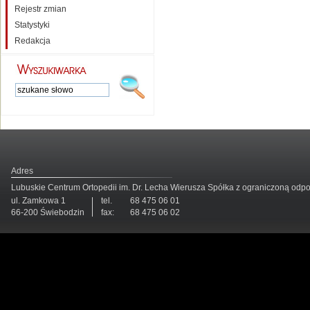
Rejestr zmian
Statystyki
Redakcja
Adres
Lubuskie Centrum Ortopedii im. Dr. Lecha Wierusza Spółka z ograniczoną odp
ul. Zamkowa 1
tel.
68 475 06 01
66-200 Świebodzin
fax:
68 475 06 02