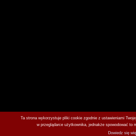
Ta strona wykorzystuje pliki cookie zgodnie z ustawieniami Twoj
w przeglądarce użytkownika, jednakże spowodować to moż
Dowiedz się wię