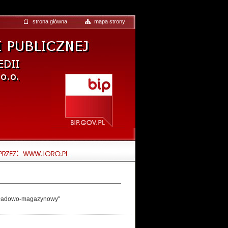
strona główna
mapa strony
 składowo-magazynowy"