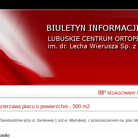
zierżawa placu o powierzchni - 500 m2
Świebodzinie przy ul. Zamkowej 1 (od ul. Młyńskiej) z przeznaczeniem na: plac
zniki