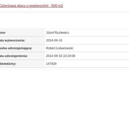
Dzierżawa placu o powierzchni - 500 m2
utor
Józef Ryzlewicz
ata wytworzenia:
2014-09-16
soba udostępniająca:
Robert Łobanowski
ata udostępnienia:
2014-09-16 10:24:08
dwiedziny:
147929