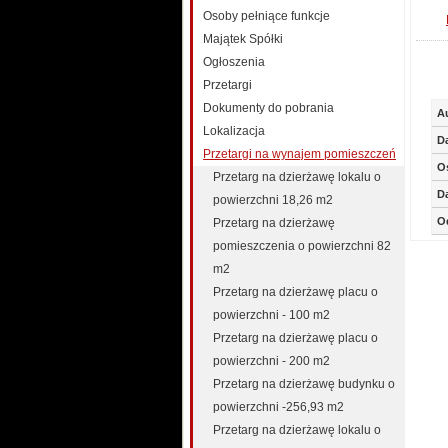
Osoby pełniące funkcje
Majątek Spółki
Ogłoszenia
Przetargi
Dokumenty do pobrania
A
Lokalizacja
D
Przetargi na wynajem pomieszczeń
O
Przetarg na dzierżawę lokalu o
D
powierzchni 18,26 m2
O
Przetarg na dzierżawę
pomieszczenia o powierzchni 82
m2
Przetarg na dzierżawę placu o
powierzchni - 100 m2
Przetarg na dzierżawę placu o
powierzchni - 200 m2
Przetarg na dzierżawę budynku o
powierzchni -256,93 m2
Przetarg na dzierżawę lokalu o