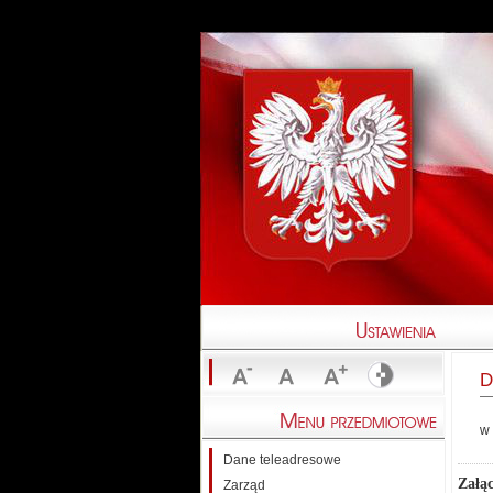
D
w 
Dane teleadresowe
Załąc
Zarząd