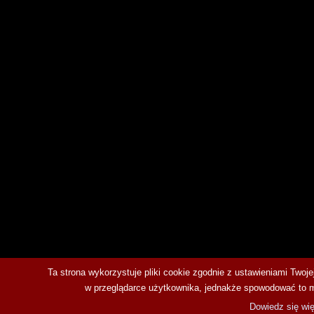
Ta strona wykorzystuje pliki cookie zgodnie z ustawieniami Twoj
w przeglądarce użytkownika, jednakże spowodować to moż
Dowiedz się wię