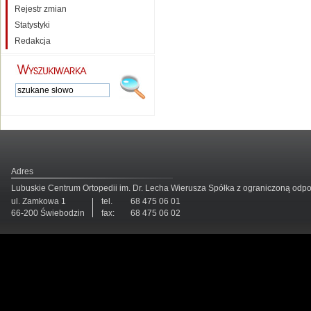
Rejestr zmian
Statystyki
Redakcja
Adres
Lubuskie Centrum Ortopedii im. Dr. Lecha Wierusza Spółka z ograniczoną odp
ul. Zamkowa 1
tel.
68 475 06 01
66-200 Świebodzin
fax:
68 475 06 02