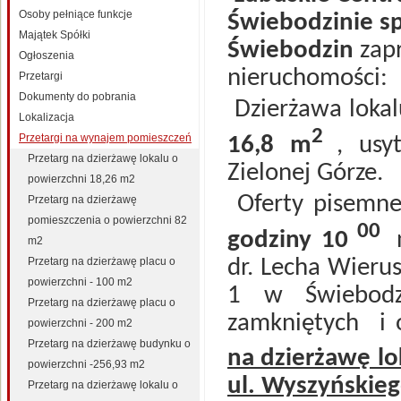
Osoby pełniące funkcje
Świebodzinie sp
Majątek Spółki
Świebodzin
zapr
Ogłoszenia
nieruchomości:
Przetargi
Dokumenty do pobrania
Dzierżawa lokal
Lokalizacja
2
Przetargi na wynajem pomieszczeń
16,8 m
, usy
Przetarg na dzierżawę lokalu o
Zielonej Górze.
powierzchni 18,26 m2
Oferty pisemne
Przetarg na dzierżawę
pomieszczenia o powierzchni 82
00
godziny 10
m2
dr. Lecha Wieru
Przetarg na dzierżawę placu o
powierzchni - 100 m2
1 w Świebodzi
Przetarg na dzierżawę placu o
zamkniętych
i
powierzchni - 200 m2
Przetarg na dzierżawę budynku o
na dzierżawę l
powierzchni -256,93 m2
ul. Wyszyńskieg
Przetarg na dzierżawę lokalu o