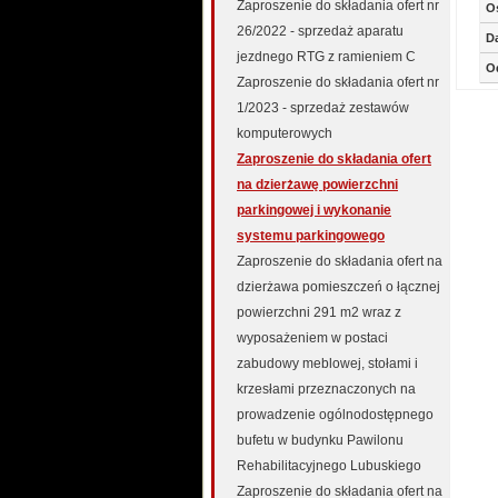
Zaproszenie do składania ofert nr
O
26/2022 - sprzedaż aparatu
D
jezdnego RTG z ramieniem C
O
Zaproszenie do składania ofert nr
1/2023 - sprzedaż zestawów
komputerowych
Zaproszenie do składania ofert
na dzierżawę powierzchni
parkingowej i wykonanie
systemu parkingowego
Zaproszenie do składania ofert na
dzierżawa pomieszczeń o łącznej
powierzchni 291 m2 wraz z
wyposażeniem w postaci
zabudowy meblowej, stołami i
krzesłami przeznaczonych na
prowadzenie ogólnodostępnego
bufetu w budynku Pawilonu
Rehabilitacyjnego Lubuskiego
Zaproszenie do składania ofert na