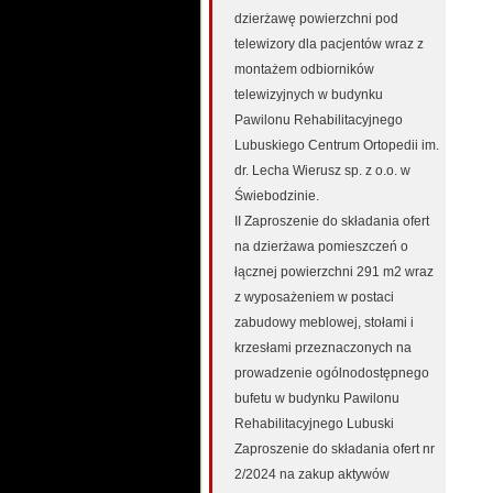
dzierżawę powierzchni pod
telewizory dla pacjentów wraz z
montażem odbiorników
telewizyjnych w budynku
Pawilonu Rehabilitacyjnego
Lubuskiego Centrum Ortopedii im.
dr. Lecha Wierusz sp. z o.o. w
Świebodzinie.
II Zaproszenie do składania ofert
na dzierżawa pomieszczeń o
łącznej powierzchni 291 m2 wraz
z wyposażeniem w postaci
zabudowy meblowej, stołami i
krzesłami przeznaczonych na
prowadzenie ogólnodostępnego
bufetu w budynku Pawilonu
Rehabilitacyjnego Lubuski
Zaproszenie do składania ofert nr
2/2024 na zakup aktywów