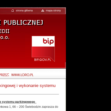
strona główna
mapa strony
rkingowej i wykonanie systemu
nie systemu parkingowego
Zamkowa 1, 66 – 200 Świebodzin zaprasza do