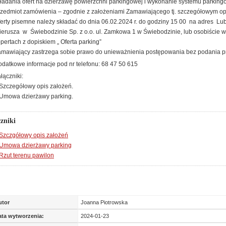
ładania ofert na dzierżawę powierzchni parkingowej i wykonanie systemu parkin
zedmiot zamówienia – zgodnie z założeniami Zamawiającego tj. szczegółowym op
erty pisemne należy składać do dnia 06.02.2024 r. do godziny 15 00 na adres Lub
erusza w Świebodzinie Sp. z o.o. ul. Zamkowa 1 w Świebodzinie, lub osobiście w
pertach z dopiskiem „ Oferta parking”
mawiający zastrzega sobie prawo do unieważnienia postępowania bez podania p
datkowe informacje pod nr telefonu: 68 47 50 615
łączniki:
Szczegółowy opis założeń.
.Umowa dzierżawy parking.
zniki
Szczgółowy opis założeń
Umowa dzierżawy parking
Rzut terenu pawilon
utor
Joanna Piotrowska
ata wytworzenia:
2024-01-23