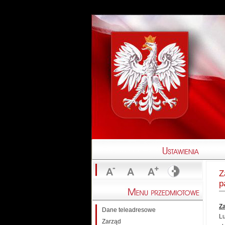
Z
p
Z
Dane teleadresowe
Lu
Zarząd