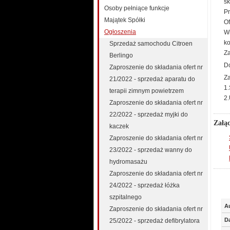
sk
Osoby pełniące funkcje
Pr
Majątek Spółki
Of
Ogłoszenia
Wi
ko
Sprzedaż samochodu Citroen
Za
Berlingo
Do
Zaproszenie do składania ofert nr
Za
21/2022 - sprzedaż aparatu do
1.
terapii zimnym powietrzem
2
Zaproszenie do składania ofert nr
22/2022 - sprzedaż myjki do
Załąc
kaczek
Zaproszenie do składania ofert nr
23/2022 - sprzedaż wanny do
hydromasażu
Zaproszenie do składania ofert nr
24/2022 - sprzedaż łóżka
szpitalnego
A
Zaproszenie do składania ofert nr
D
25/2022 - sprzedaż defibrylatora