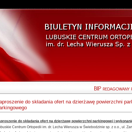
aproszenie do składania ofert na dzierżawę powierzchni pa
arkingowego
aproszenie do składania ofert na dzierżawę powierzchni parkingowej i wykona
buskie Centrum Ortopedii im. dr. Lecha Wierusza w Świebodzinie sp. z o.o., ul. 