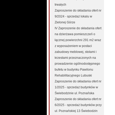
trwałych
Zaproszenie do składania ofert nr
9/2024 - sprzedaż lokalu w
Zielonej Górze
IV Zaproszenie do składania ofert
na dzierżawa pomieszczeń o
łącznej powierzchni 291 m2 wraz
z wyposażeniem w postaci
zabudowy meblowej, stołami i
krzesłami przeznaczonych na
prowadzenie ogólnodostępnego
bufetu w budynku Pawilonu
Rehabilitacyjnego Lubuski
Zaproszenie do składania ofert nr
1/2025 - sprzedaż budynków w
Świebodzinie ul. Poznańska
Zaproszenie do składania ofert nr
6/2025 - sprzedaż budynków przy
ul. Poznańskiej 13 Świebodzin