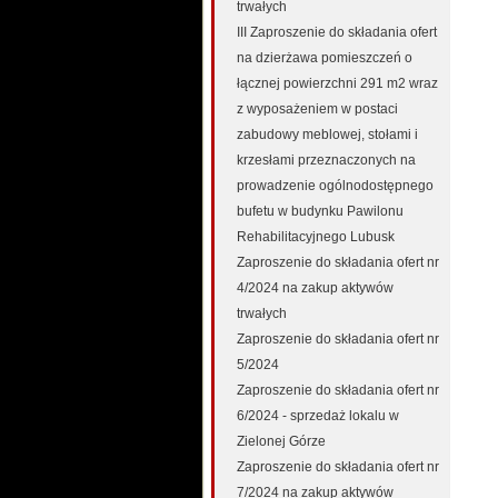
trwałych
III Zaproszenie do składania ofert
na dzierżawa pomieszczeń o
łącznej powierzchni 291 m2 wraz
z wyposażeniem w postaci
zabudowy meblowej, stołami i
krzesłami przeznaczonych na
prowadzenie ogólnodostępnego
bufetu w budynku Pawilonu
Rehabilitacyjnego Lubusk
Zaproszenie do składania ofert nr
4/2024 na zakup aktywów
trwałych
Zaproszenie do składania ofert nr
5/2024
Zaproszenie do składania ofert nr
6/2024 - sprzedaż lokalu w
Zielonej Górze
Zaproszenie do składania ofert nr
7/2024 na zakup aktywów