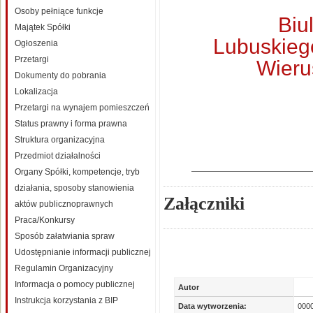
Osoby pełniące funkcje
Biu
Majątek Spółki
Lubuskiego
Ogłoszenia
Przetargi
Wieru
Dokumenty do pobrania
Lokalizacja
Przetargi na wynajem pomieszczeń
Status prawny i forma prawna
Struktura organizacyjna
Przedmiot działalności
Organy Spółki, kompetencje, tryb
działania, sposoby stanowienia
Załączniki
aktów publicznoprawnych
Praca/Konkursy
Sposób załatwiania spraw
Udostępnianie informacji publicznej
Regulamin Organizacyjny
Informacja o pomocy publicznej
Autor
Instrukcja korzystania z BIP
Data wytworzenia:
000