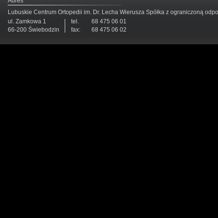
Adres
Lubuskie Centrum Ortopedii im. Dr. Lecha Wierusza Spółka z ograniczoną odp
ul. Zamkowa 1
tel.
68 475 06 01
66-200 Świebodzin
fax:
68 475 06 02