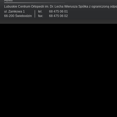
Adres
Lubuskie Centrum Ortopedii im. Dr. Lecha Wierusza Spółka z ograniczoną odp
ul. Zamkowa 1
tel.
68 475 06 01
66-200 Świebodzin
fax:
68 475 06 02