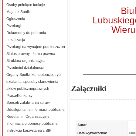
Osoby pełniące funkcje
Biu
Majątek Spółki
Lubuskiego
Ogłoszenia
Przetargi
Wieru
Dokumenty do pobrania
Lokalizacja
Przetargi na wynajem pomieszczeń
Status prawny i forma prawna
Struktura organizacyjna
Przedmiot działalności
Organy Spółki, kompetencje, tryb
działania, sposoby stanowienia
Załączniki
aktów publicznoprawnych
Praca/Konkursy
Sposób załatwiania spraw
Udostępnianie informacji publicznej
Regulamin Organizacyjny
Informacja o pomocy publicznej
Autor
Instrukcja korzystania z BIP
Data wytworzenia:
000